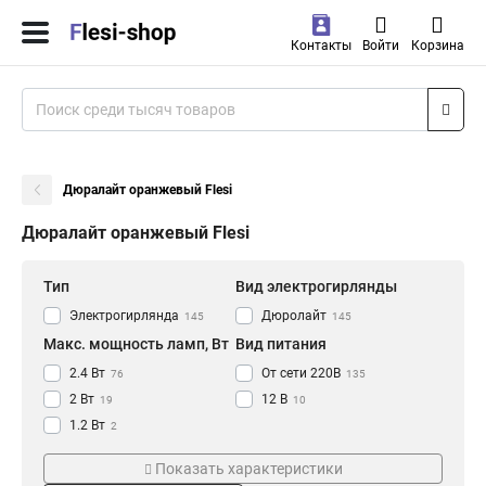
Контакты
Войти
Корзина
Дюралайт оранжевый Flesi
Дюралайт оранжевый Flesi
Тип
Вид электрогирлянды
Электрогирлянда
Дюролайт
145
145
Макс. мощность ламп, Вт
Вид питания
2.4 Вт
От сети 220В
76
135
2 Вт
12 В
19
10
1.2 Вт
2
1.44 Вт
16
Показать характеристики
2.1 Вт
4