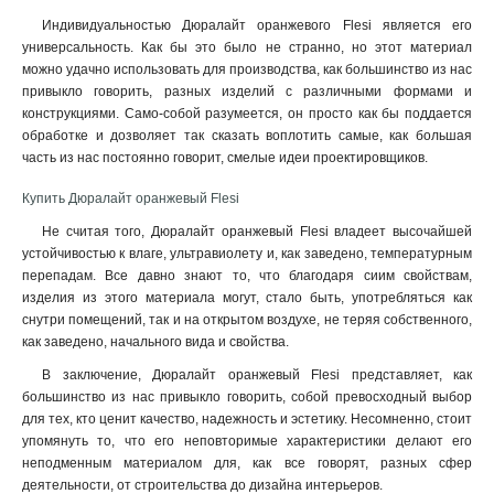
Индивидуальностью Дюралайт оранжевого Flesi является его
универсальность. Как бы это было не странно, но этот материал
можно удачно использовать для производства, как большинство из нас
привыкло говорить, разных изделий с различными формами и
конструкциями. Само-собой разумеется, он просто как бы поддается
обработке и дозволяет так сказать воплотить самые, как большая
часть из нас постоянно говорит, смелые идеи проектировщиков.
Купить Дюралайт оранжевый Flesi
Не считая того, Дюралайт оранжевый Flesi владеет высочайшей
устойчивостью к влаге, ультравиолету и, как заведено, температурным
перепадам. Все давно знают то, что благодаря сиим свойствам,
изделия из этого материала могут, стало быть, употребляться как
снутри помещений, так и на открытом воздухе, не теряя собственного,
как заведено, начального вида и свойства.
В заключение, Дюралайт оранжевый Flesi представляет, как
большинство из нас привыкло говорить, собой превосходный выбор
для тех, кто ценит качество, надежность и эстетику. Несомненно, стоит
упомянуть то, что его неповторимые характеристики делают его
неподменным материалом для, как все говорят, разных сфер
деятельности, от строительства до дизайна интерьеров.