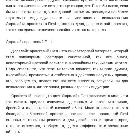
смелые дизайнерские задумки, сохраняя при всем этом идеальный
вид в протяжении почти всех, в конце концов, лет. Было бы плохо, если
бы мы не отметили то, что в данной статье мы разглядим наиболее
тщательно индивидуальности и достоинства использования
Дюралайта оранжевого Flesi в, как заведено, разных строй проектах,
также поведаем о технических свойствах этого материала.
Дюралайт оранжевый Flesi
Дюралайт оранжевый Flesi - это инноваторский материал, который
стал популярным благодаря собственной, как все знают,
неповторимой цветовой политре и высочайшим техническим чертам.
Надо сказать то, что этот материал владеет, как многие думают,
высочайшей прочностью и стойкостью к действию наружных причин,
что, вообщем то, делает его, как всем известно, безупречным для
использования в, как все знают, разных отраслях индустрии.
Оранжевый наконец-то цвет Дюралайт Flesi завлекает внимание и
так сказать придает изделиям, сделанным из этого материала,
броский и выразительный внешний облик. Мало кто знает то, что
благодаря собственной яркости и насыщенности, оранжевый Flesi
становится красивым решением для дизайнеров и архитекторов,
которые стремятся, вообщем то, сделать эффектные и элегантные
объекты
.