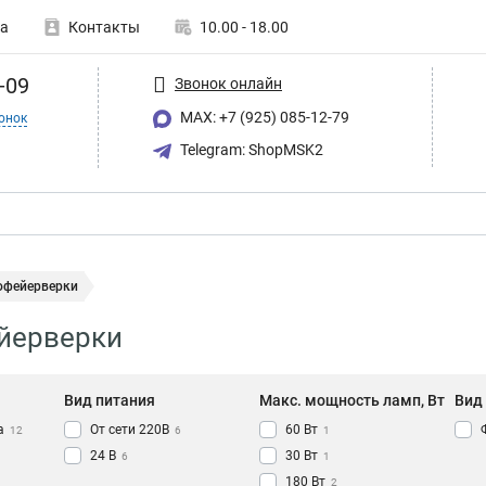
а
Контакты
10.00 - 18.00
-09
Звонок онлайн
MAX: +7 (925) 085-12-79
онок
Telegram: ShopMSK2
офейерверки
йерверки
Вид питания
Макс. мощность ламп, Вт
Вид
а
От сети 220В
60 Вт
12
6
1
24 В
30 Вт
6
1
180 Вт
2