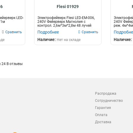
76
Flesi 01929
ейерверк LED-
Электрофейверк Flesi LED-EM-006,
Электрофей
8*1м
240V Фейерверк Магнолия с
240V Фейер
контрол. 2,6м*3м*2,8м 48 лучей
реж. 4м*4м*
24Вол...
Подробнее
Подробне
Сравнить
Сравнить
Наличие:
Наличие:
аде
Нет на складе
 24 В отзывы
Распродажа
Сотрудничество
Гарантия
Оплата
Доставка