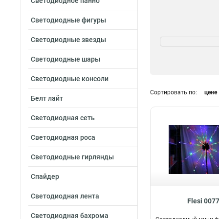
Светодиодное панно
Светодиодные фигуры
Цвет свечения
Светодиодные звезды
Раазноцветный
Светодиодные шары
Светодиодные консоли
Сортировать по:
цене
Белт лайт
Светодиодная сеть
Светодиодная роса
Светодиодные гирлянды
Спайдер
Светодиодная лента
Flesi 007
Светодиодная бахрома