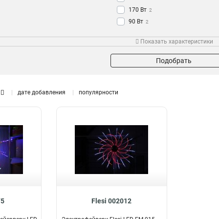
170 Вт
2
90 Вт
2
132 Вт
2
Показать характеристики
50 Вт
2
12
Подобрать
дате добавления
популярности
75
Flesi 002012