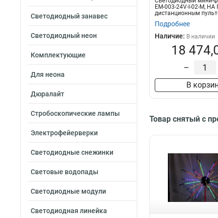
Светодиодный мини-ф
EM-003-24V-I-02-М, НА 
дистанционным пуль
Светодиодный занавес
управления
Подробнее
Светодиодный неон
Наличие:
В наличии
18 474,
Комплектующие
–
Для неона
В корзи
Дюралайт
Стробоскопические лампы
Товар снятый с п
Электрофейерверки
Светодиодные снежинки
Световые водопады
Светодиодные модули
Светодиодная линейка