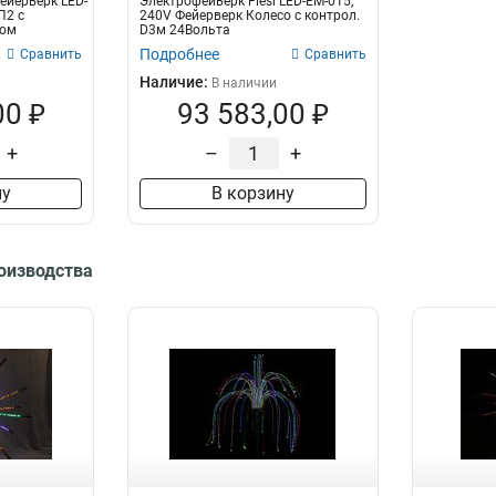
ейерверк LED-
Электрофейверк Flesi LED-EM-015,
П2 с
240V Фейерверк Колесо с контрол.
том
D3м 24Вольта
Подробнее
Сравнить
Сравнить
Наличие:
В наличии
00 ₽
93 583,00 ₽
+
–
+
ну
В корзину
роизводства