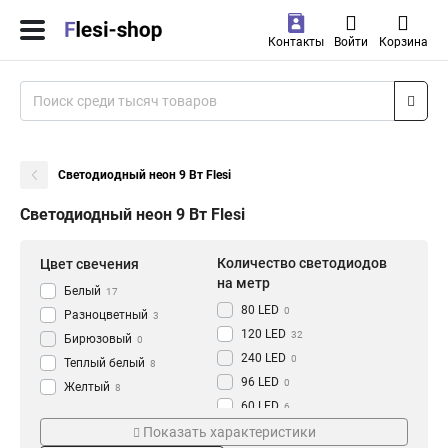
Контакты
Войти
Корзина
Светодиодный неон 9 Вт Flesi
Светодиодный неон 9 Вт Flesi
Количество светодиодов
Цвет свечения
на метр
Белый
17
80 LED
0
Разноцветный
3
120 LED
32
Бирюзовый
0
240 LED
0
Теплый белый
8
96 LED
0
Желтый
8
60 LED
6
Голубой
0
78 LED
Макс. мощность ламп, Вт
Вид питания
Показать характеристики
16
Розовый
0