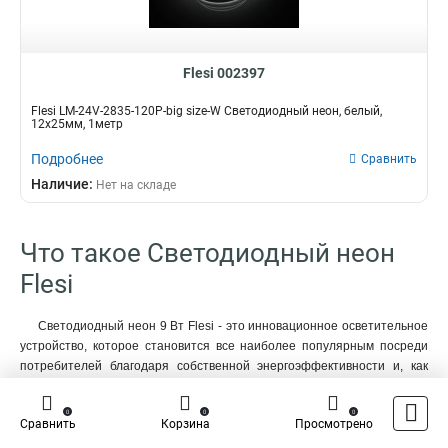
Flesi 002397
Flesi LM-24V-2835-120P-big size-W Светодиодный неон, белый,
12х25мм, 1метр
Подробнее
Сравнить
Наличие:
Нет на складе
Что такое Светодиодный неон
Flesi
Светодиодный неон 9 Вт Flesi - это инновационное осветительное
устройство, которое становится все наиболее популярным посреди
потребителей благодаря собственной энергоэффективности и, как
всем известно, ярчайшему свету. Возможно и то, что сопоставимый с
традиционными, как мы с вами постоянно говорим, неоновыми
0
0
0
Сравнить
Корзина
Просмотрено
лампами, данный продукт различается долгим сроком службы и, как
большинство из нас привыкло говорить, наименьшим потреблением