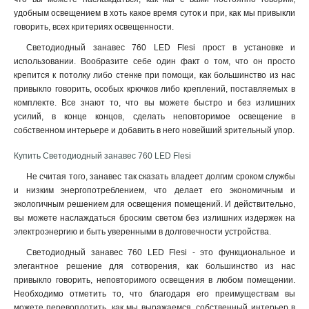
удобным освещением в хоть какое время суток и при, как мы привыкли
говорить, всех критериях освещенности
.
Светодиодный занавес 760 LED Flesi прост в установке и
использовании. Вообразите себе один факт о том, что он просто
крепится к потолку либо стенке при помощи, как большинство из нас
привыкло говорить, особых крючков либо креплений, поставляемых в
комплекте. Все знают то, что вы можете быстро и без излишних
усилий, в конце концов, сделать неповторимое освещение в
собственном интерьере и добавить в него новейший зрительный упор.
Купить Светодиодный занавес 760 LED Flesi
Не считая того, занавес так сказать владеет долгим сроком службы
и низким энергопотреблением, что делает его экономичным и
экологичным решением для освещения помещений. И действительно,
вы можете наслаждаться броским светом без излишних издержек на
электроэнергию и быть уверенными в долговечности устройства.
Светодиодный занавес 760 LED Flesi - это функциональное и
элегантное решение для сотворения, как большинство из нас
привыкло говорить, неповторимого освещения в любом помещении.
Необходимо отметить то, что благодаря его преимуществам вы
можете перевоплотить, как мы выражаемся, собственный интерьер в