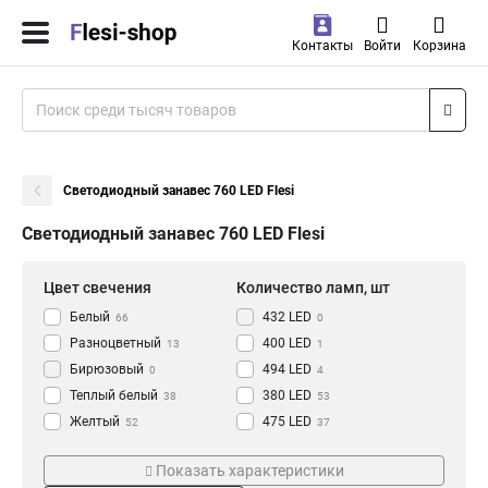
Контакты
Войти
Корзина
Светодиодный занавес 760 LED Flesi
Светодиодный занавес 760 LED Flesi
Цвет свечения
Количество ламп, шт
Белый
432 LED
66
0
Разноцветный
400 LED
13
1
Бирюзовый
494 LED
0
4
Теплый белый
380 LED
38
53
Желтый
475 LED
52
37
Голубой
150 LED
Макс. мощность ламп, Вт
Длина гирлянды, м
0
1
Показать характеристики
Розовый
925 LED
2
32
18 Вт
2*6 м
1
74