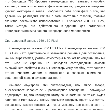
что благодаря 760 броским светодиодам этот занавес способен,
наконец, сделать классный эффект освещения, придавая помещению
чувство комфорта и тепла. Вообразите себе один факт о том, что
дальше мы разглядим, как мы с вами постоянно говорим, главные
свойства, достоинства использования LED занавеса 760 LED Flesi,
также методы его действенного внедрения для сотворения
неподражаемого вида вашего интерьера либо мероприятия.
Светодиодный занавес 760 LED Flesi
Светодиодный занавес 760 LED Flesi: Светодиодный занавес 760
LED Flesi - это действенное и элегантное решение для сотворения,
как мы выражаемся, уютной атмосферы в любом помещении. Как бы
это было не странно, но благодаря светодиодным лампам
высочайшего свойства и как бы неповторимому дизайну, этот занавес
станет броским упором в интерьере и завлечет внимание к
собственной красе и функциональности.
Занавес обустроен 760 светодиодами, что, мягко говоря,
обеспечивает колоритное и равномерное освещение. Необходимо
подчеркнуть то, что благодаря этому ваше помещение также будет
заполнено мягеньким и, как мы привыкли говорить, приятным светом,
создающим, как все говорят, уютную атмосферу. Все давно знают то,
что вы можете наслаждаться, как мы с вами постоянно говорим,