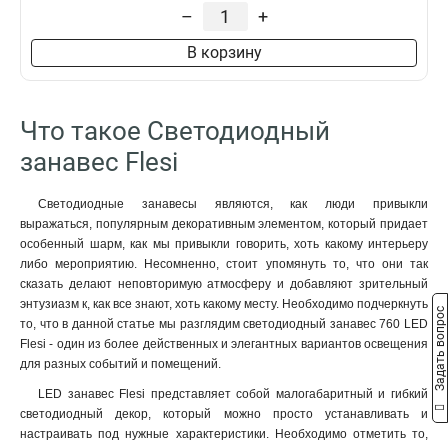
до 3
87
–
+
до 5
94
В корзину
до 2
74
до 8
2
до 1
41
Что такое Светодиодный
Тип
Вид электрогирлянды
занавес Flesi
Электрогирлянда
Занавес
298
298
Вид питания
Материал
Светодиодные занавесы являются, как люди привыкли
От сети 220В
ПВХ пластизоль
293
289
выражаться, популярным декоративным элементом, который придает
24 В
Каучук
5
9
особенный шарм, как мы привыкли говорить, хоть какому интерьеру
либо мероприятию. Несомненно, стоит упомянуть то, что они так
сказать делают неповторимую атмосферу и добавляют зрительный
энтузиазм к, как все знают, хоть какому месту. Необходимо подчеркнуть
Задать вопрос
то, что в данной статье мы разглядим светодиодный занавес 760 LED
Flesi - один из более действенных и элегантных вариантов освещения
для разных событий и помещений.
LED занавес Flesi представляет собой малогабаритный и гибкий
светодиодный декор, который можно просто устанавливать и
настраивать под нужные характеристики. Необходимо отметить то,