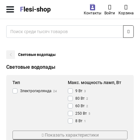
Контакты
Войти
Корзина
Световые водопады
Световые водопады
Тип
Макс. мощность ламп, Вт
Электрогирлянда
9 Вт
24
3
80 Вт
2
60 Вт
2
250 Вт
5
8 Вт
1
4000 Вт
Вид питания
Количество ламп, шт
1
Показать характеристики
5 Вт
1
От сети 220В
540 LED
8
3