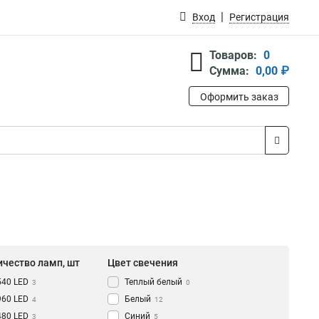
Вход
Регистрация
Товаров:
0
Сумма:
0,00 ₽
Оформить заказ
ичество ламп, шт
Цвет свечения
540 LED
Теплый белый
3
0
960 LED
Белый
4
12
480 LED
Синий
3
5