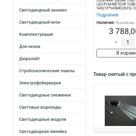
Сосульки Трубки 10шт
LED-PLM-METEOR TUBE
540(10*54SMD2835)-10
Светодиодный занавес
соединяемая
Подробнее
Светодиодный неон
Наличие:
В наличии
3 788,0
Комплектующие
–
Для неона
В корзи
Дюралайт
Стробоскопические лампы
Товар снятый с п
Электрофейерверки
Светодиодные снежинки
Световые водопады
Светодиодные модули
Светодиодная линейка