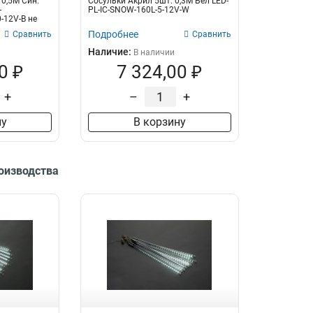
 0,5М Син.
Сосульки Акрил 5шт. 0,3М Бел LED-
-
PL-IC-SNOW-160L-5-12V-W
-12V-B не
Подробнее
Сравнить
Сравнить
Наличие:
В наличии
0 ₽
7 324,00 ₽
+
–
+
ну
В корзину
роизводства