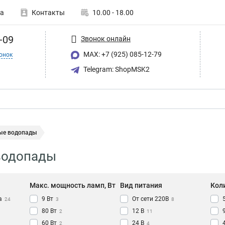
а
Контакты
10.00 - 18.00
-09
Звонок онлайн
MAX: +7 (925) 085-12-79
онок
Telegram: ShopMSK2
ые водопады
водопады
Макс. мощность ламп, Вт
Вид питания
Кол
а
9 Вт
От сети 220В
24
3
8
80 Вт
12 В
2
11
60 Вт
24 В
2
4