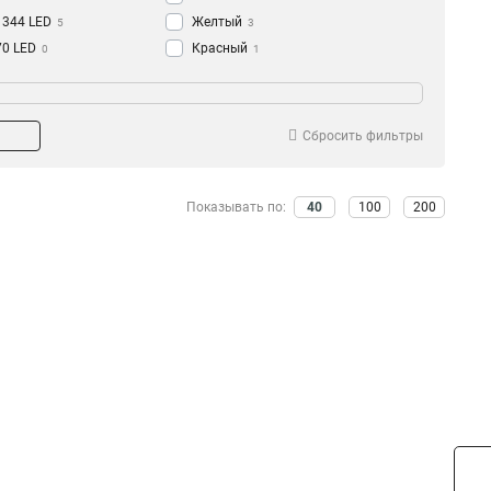
1344 LED
Желтый
5
3
70 LED
Красный
0
1
420 LED
Зеленый
1
1
240 LED
Оранжевый
1
1
320 LED
3
Сбросить фильтры
180 LED
1
160 LED
1
Показывать по:
40
100
200