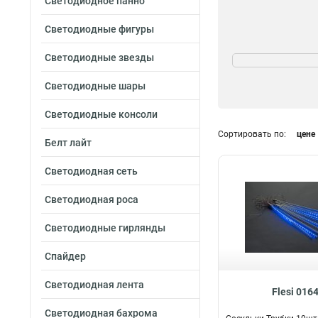
Светодиодное панно
Светодиодные фигуры
Степень защиты
Светодиодные звезды
IP65
4
Светодиодные шары
IP54
19
IP44
1
Светодиодные консоли
Сортировать по:
цене
Белт лайт
Светодиодная сеть
Светодиодная роса
Светодиодные гирлянды
Спайдер
Светодиодная лента
Flesi 016
Светодиодная бахрома