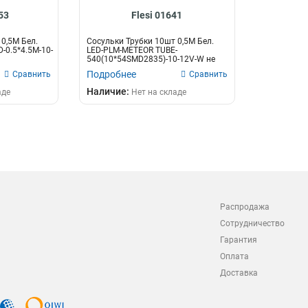
53
Flesi 01641
0,5М Бел.
Сосульки Трубки 10шт 0,5М Бел.
0.5*4.5M-10-
LED-PLM-METEOR TUBE-
я
540(10*54SMD2835)-10-12V-W не
соединяемая
Подробнее
Сравнить
Сравнить
Наличие:
аде
Нет на складе
Распродажа
Сотрудничество
Гарантия
Оплата
Доставка