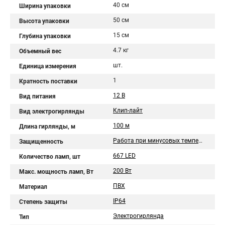
40 см
Ширина упаковки
50 см
Высота упаковки
15 см
Глубина упаковки
4.7 кг
Объемный вес
шт.
Единица измерения
1
Кратность поставки
12 В
Вид питания
Клип-лайт
Вид электрогирлянды
100 м
Длина гирлянды, м
Работа при минусовых температурах
Защищенность
667 LED
Количество ламп, шт
200 Вт
Макс. мощность ламп, Вт
ПВХ
Материал
IP64
Степень защиты
Электрогирлянда
Тип