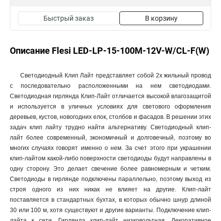
Быстрый заказ
В корзину
Описание Flesi LED-LP-15-100M-12V-W/CL-F(W)
Светодиодный Клип Лайт представляет собой 2х жильный провод
с последовательно расположенными на нем светодиодами.
Светодиодная гирлянда Клип-Лайт отличается высокой влагозащитой
и используется в уличных условиях для светового оформления
деревьев, кустов, новогодних елок, столбов и фасадов. В решении этих
задач клип лайту трудно найти альтернативу. Светодиодный клип-
лайт более современный, экономичный и долговечный, поэтому во
многих случаях говорят именно о нем. За счет этого при украшении
клип-лайтом какой-либо поверхности светодиоды будут направлены в
одну сторону. Это делает свечение более равномерным и четким.
Светодиоды в гирлянде подключены параллельно, поэтому выход из
строя одного из них никак не влияет на другие. Клип-лайт
поставляется в стандартных бухтах, в которых обычно шнур длиной
30 или 100 м, хотя существуют и другие варианты. Подключение клип-
лайта к сети. Гирлянда клип-лайт низковольтная. Декоративное