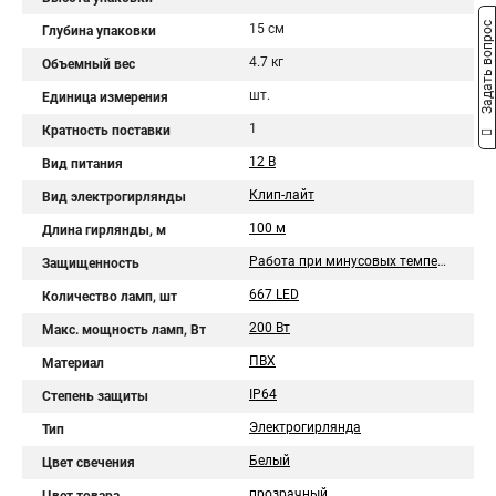
Задать вопрос
15 см
Глубина упаковки
4.7 кг
Объемный вес
шт.
Единица измерения
1
Кратность поставки
12 В
Вид питания
Клип-лайт
Вид электрогирлянды
100 м
Длина гирлянды, м
Работа при минусовых температурах
Защищенность
667 LED
Количество ламп, шт
200 Вт
Макс. мощность ламп, Вт
ПВХ
Материал
IP64
Степень защиты
Электрогирлянда
Тип
Белый
Цвет свечения
прозрачный