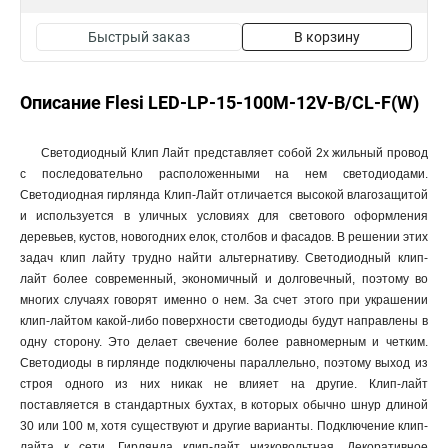
Быстрый заказ
В корзину
Описание Flesi LED-LP-15-100M-12V-B/CL-F(W)
Светодиодный Клип Лайт представляет собой 2х жильный провод
с последовательно расположенными на нем светодиодами.
Светодиодная гирлянда Клип-Лайт отличается высокой влагозащитой
и используется в уличных условиях для светового оформления
деревьев, кустов, новогодних елок, столбов и фасадов. В решении этих
задач клип лайту трудно найти альтернативу. Светодиодный клип-
лайт более современный, экономичный и долговечный, поэтому во
многих случаях говорят именно о нем. За счет этого при украшении
клип-лайтом какой-либо поверхности светодиоды будут направлены в
одну сторону. Это делает свечение более равномерным и четким.
Светодиоды в гирлянде подключены параллельно, поэтому выход из
строя одного из них никак не влияет на другие. Клип-лайт
поставляется в стандартных бухтах, в которых обычно шнур длиной
30 или 100 м, хотя существуют и другие варианты. Подключение клип-
лайта к сети. Гирлянда клип-лайт низковольтная. Декоративное