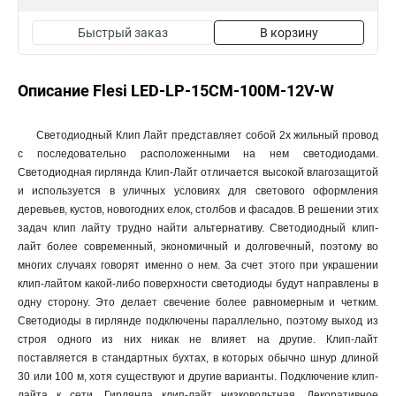
Быстрый заказ
В корзину
Описание Flesi LED-LP-15СМ-100M-12V-W
Светодиодный Клип Лайт представляет собой 2х жильный провод
с последовательно расположенными на нем светодиодами.
Светодиодная гирлянда Клип-Лайт отличается высокой влагозащитой
и используется в уличных условиях для светового оформления
деревьев, кустов, новогодних елок, столбов и фасадов. В решении этих
задач клип лайту трудно найти альтернативу. Светодиодный клип-
лайт более современный, экономичный и долговечный, поэтому во
многих случаях говорят именно о нем. За счет этого при украшении
клип-лайтом какой-либо поверхности светодиоды будут направлены в
одну сторону. Это делает свечение более равномерным и четким.
Светодиоды в гирлянде подключены параллельно, поэтому выход из
строя одного из них никак не влияет на другие. Клип-лайт
поставляется в стандартных бухтах, в которых обычно шнур длиной
30 или 100 м, хотя существуют и другие варианты. Подключение клип-
лайта к сети. Гирлянда клип-лайт низковольтная. Декоративное