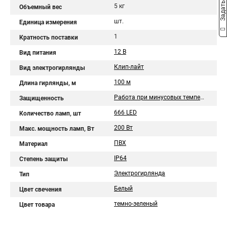
5 кг
Объемный вес
шт.
Единица измерения
1
Кратность поставки
12 В
Вид питания
Клип-лайт
Вид электрогирлянды
100 м
Длина гирлянды, м
Работа при минусовых температурах
Защищенность
666 LED
Количество ламп, шт
200 Вт
Макс. мощность ламп, Вт
ПВХ
Материал
IP64
Степень защиты
Электрогирлянда
Тип
Белый
Цвет свечения
темно-зеленый
Цвет товара