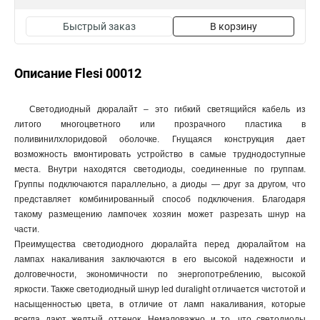
Быстрый заказ
В корзину
Описание Flesi 00012
Светодиодный дюралайт – это гибкий светящийся кабель из
литого многоцветного или прозрачного пластика в
поливинилхлоридовой оболочке. Гнущаяся конструкция дает
возможность вмонтировать устройство в самые труднодоступные
места. Внутри находятся светодиоды, соединенные по группам.
Группы подключаются параллельно, а диоды — друг за другом, что
представляет комбинированный способ подключения. Благодаря
такому размещению лампочек хозяин может разрезать шнур на
части.
Преимущества светодиодного дюралайта перед дюралайтом на
лампах накаливания заключаются в его высокой надежности и
долговечности, экономичности по энергопотреблению, высокой
яркости. Также светодиодный шнур led duralight отличается чистотой и
насыщенностью цвета, в отличие от ламп накаливания, которые
всегда дают желтый оттенок. Немаловажно и то, что светодиоды