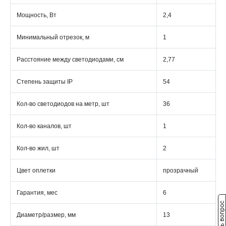
Мощность, Вт
2,4
Минимальный отрезок, м
1
Расстояние между светодиодами, см
2,77
Степень защиты IP
54
Кол-во светодиодов на метр, шт
36
Кол-во каналов, шт
1
Кол-во жил, шт
2
Цвет оплетки
прозрачный
Гарантия, мес
6
Задать вопрос
Диаметр/размер, мм
13