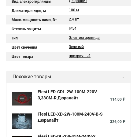
Дюролайт
Вид электрогирлянды
100 м
Длина гирлянды, м
2.4 Вт
Макс. мощность ламп, Вт
IP54
Степень защиты
Электрогирлянда
Тип
Зеленый
Цвет свечения
прозрачный
Цвет товара
Похожие товары
Flesi LED-СDL-2W-100M-220V-
3,33СМ-R Дюралайт
114,00 ₽
Flesi LED-XD-2W-100M-240V-B-S
Дюралайт
326,00 ₽
Flesi LED-DL-2W-45M-240V-Y