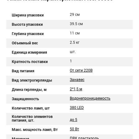
29 см
Ширина упаковки
39.5 см
Высота упаковки
11 см
Глубина упаковки
2.5 кг
Объемный вес
шт.
Единица измерения
1
Кратность поставки
От сети 220В
Вид питания
Занавес
Вид электрогирлянды
2*1,5 м
Длина гирлянды, м
Водонепроницаемость
Защищенность
380 LED
Количество ламп, шт
Количество элементов
до 5
питания, шт.
50 Вт
Макс. мощность ламп, Вт
ПВХ пластизоль