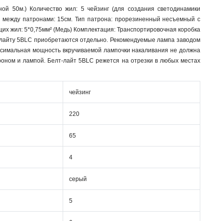
й 50м.) Количество жил: 5 чейзинг (для создания светодинамики
ие между патронами: 15см. Тип патрона: прорезиненный несъемный с
их жил: 5*0,75мм² (Медь) Комплектация: Транспортировочная коробка
елт-лайту 5BLC приобретаются отдельно. Рекомендуемые лампа заводом
максимальная мощность вкручиваемой лампочки накаливания не должна
оном и лампой. Белт-лайт 5BLC режется на отрезки в любых местах
чейзинг
220
65
4
серый
5