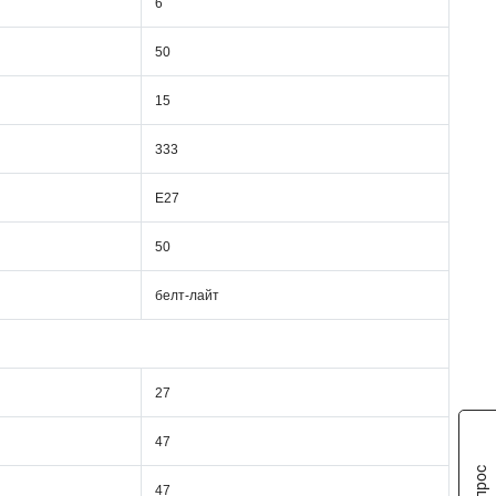
6
50
15
333
Е27
50
белт-лайт
27
47
47