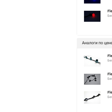
Fl
Бе
Аналоги по цен
Fl
Бе
Fl
Бе
Fl
Бе