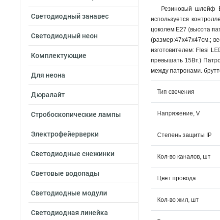
Резиновый шлейф Б
Светодиодный занавес
используется контролле
цоколем Е27 (высота па
Светодиодный неон
(размер:47х47х47см.; в
изготовителем: Flesi L
Комплектующие
превышать 15Вт.) Патр
между патронами. брутто
Для неона
Тип свечения
Дюралайт
Напряжение, V
Стробоскопические лампы
Электрофейерверки
Степень защиты IP
Светодиодные снежинки
Кол-во каналов, шт
Световые водопады
Цвет провода
Светодиодные модули
Кол-во жил, шт
Светодиодная линейка