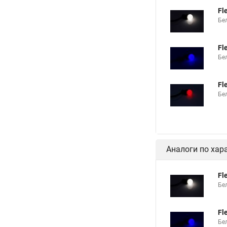
Fl
Бе
Fl
Бе
Fl
Бе
Аналоги по хар
Fl
Бе
Fl
Бе