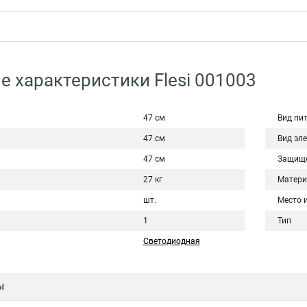
е характеристики Flesi 001003
47 см
Вид пи
47 см
Вид эл
47 см
Защище
27 кг
Матери
шт.
Место 
1
Тип
Светодиодная
ы