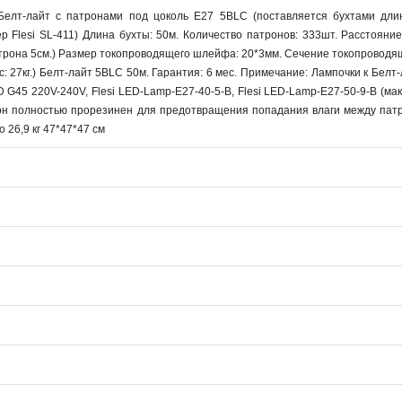
елт-лайт с патронами под цоколь E27 5BLC (поставляется бухтами длино
р Flesi SL-411) Длина бухты: 50м. Количество патронов: 333шт. Расстоян
трона 5см.) Размер токопроводящего шлейфа: 20*3мм. Сечение токопроводящ
ес: 27кг.) Белт-лайт 5BLC 50м. Гарантия: 6 мес. Примечание: Лампочки к Б
ED G45 220V-240V, Flesi LED-Lamp-E27-40-5-B, Flesi LED-Lamp-E27-50-9-B (
он полностью прорезинен для предотвращения попадания влаги между патр
 26,9 кг 47*47*47 см