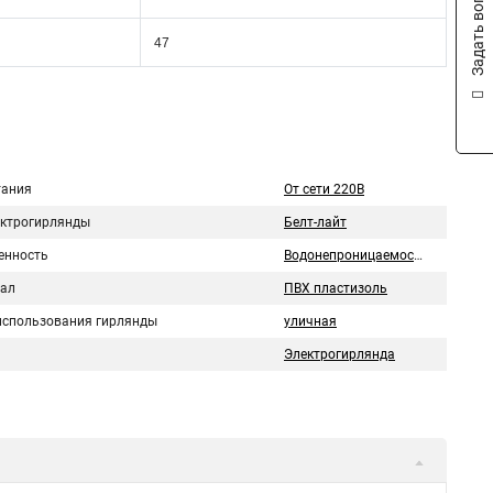
Задать вопрос
47
тания
От сети 220В
ектрогирлянды
Белт-лайт
нность
Водонепроницаемость
ал
ПВХ пластизоль
использования гирлянды
уличная
Электрогирлянда