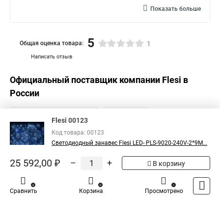
Показать больше
5
Общая оценка товара:
1
Написать отзыв
Официальный поставщик компании
Flesi
в
России
Flesi 00123
Код товара: 00123
Светодиодный занавес Flesi LED- PLS-9020-240V-2*9М...
25 592,00 ₽
–
+
В корзину
0
0
1
Сравнить
Корзина
Просмотрено
Каталог
Оплата
Доставка
Контакты
Войти