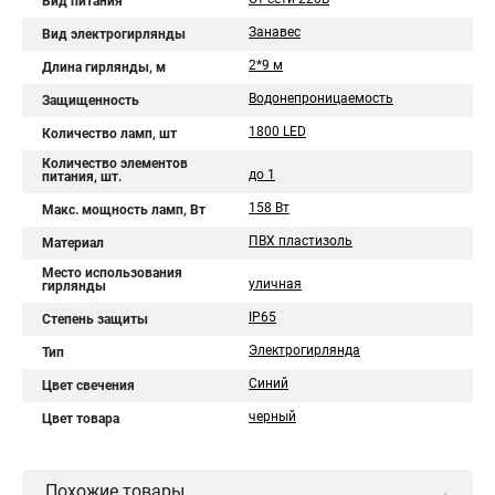
Вид питания
Занавес
Вид электрогирлянды
2*9 м
Длина гирлянды, м
Водонепроницаемость
Защищенность
1800 LED
Количество ламп, шт
Количество элементов
до 1
питания, шт.
158 Вт
Макс. мощность ламп, Вт
ПВХ пластизоль
Материал
Место использования
уличная
гирлянды
IP65
Степень защиты
Электрогирлянда
Тип
Синий
Цвет свечения
черный
Цвет товара
Похожие товары