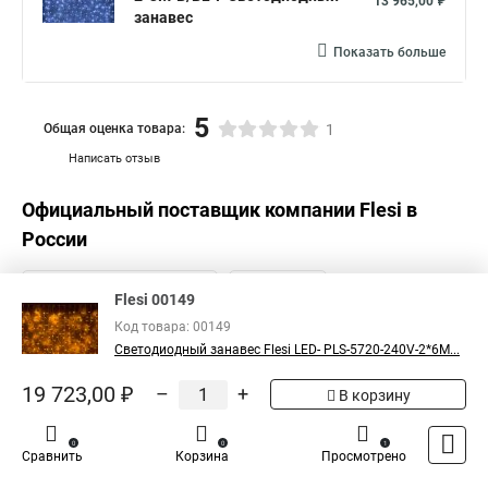
13 965,00 ₽
занавес
Показать больше
5
Общая оценка товара:
1
Написать отзыв
Официальный поставщик компании
Flesi
в
России
Flesi 00149
Код товара: 00149
Светодиодный занавес Flesi LED- PLS-5720-240V-2*6М...
19 723,00 ₽
–
+
В корзину
0
0
1
Сравнить
Корзина
Просмотрено