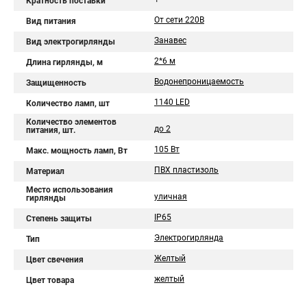
Кратность поставки
От сети 220В
Вид питания
Занавес
Вид электрогирлянды
2*6 м
Длина гирлянды, м
Водонепроницаемость
Защищенность
1140 LED
Количество ламп, шт
Количество элементов
до 2
питания, шт.
105 Вт
Макс. мощность ламп, Вт
ПВХ пластизоль
Материал
Место использования
уличная
гирлянды
IP65
Степень защиты
Электрогирлянда
Тип
Желтый
Цвет свечения
желтый
Цвет товара