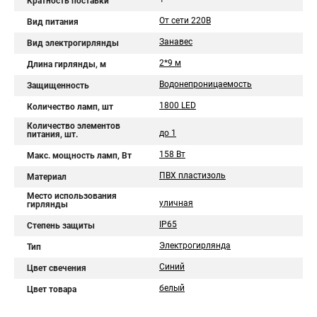
Кратность поставки
От сети 220В
Вид питания
Занавес
Вид электрогирлянды
2*9 м
Длина гирлянды, м
Водонепроницаемость
Защищенность
1800 LED
Количество ламп, шт
Количество элементов
до 1
питания, шт.
158 Вт
Макс. мощность ламп, Вт
ПВХ пластизоль
Материал
Место использования
уличная
гирлянды
IP65
Степень защиты
Электрогирлянда
Тип
Синий
Цвет свечения
белый
Цвет товара