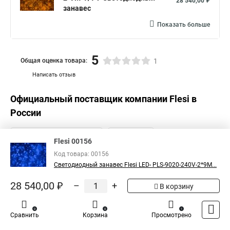
28 540,00 ₽
занавес
Показать больше
5
Общая оценка товара:
1
Написать отзыв
Официальный поставщик компании
Flesi
в
России
Flesi 00156
Код товара: 00156
Светодиодный занавес Flesi LED- PLS-9020-240V-2*9М...
28 540,00 ₽
–
+
В корзину
0
0
1
Сравнить
Корзина
Просмотрено