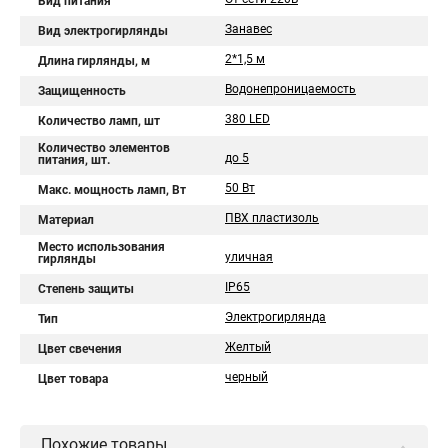
Вид питания
Занавес
Вид электрогирлянды
2*1,5 м
Длина гирлянды, м
Водонепроницаемость
Защищенность
380 LED
Количество ламп, шт
Количество элементов
до 5
питания, шт.
50 Вт
Макс. мощность ламп, Вт
ПВХ пластизоль
Материал
Место использования
уличная
гирлянды
IP65
Степень защиты
Электрогирлянда
Тип
Желтый
Цвет свечения
черный
Цвет товара
Похожие товары