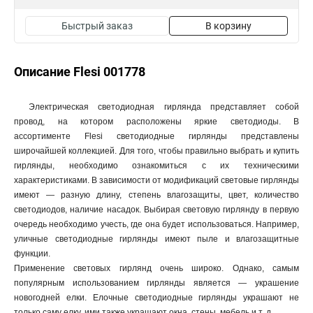
Быстрый заказ
В корзину
Описание Flesi 001778
Электрическая светодиодная гирлянда представляет собой
провод, на котором расположены яркие светодиоды. В
ассортименте Flesi светодиодные гирлянды представлены
широчайшей коллекцией. Для того, чтобы правильно выбрать и купить
гирлянды, необходимо ознакомиться с их техническими
характеристиками. В зависимости от модификаций световые гирлянды
имеют — разную длину, степень влагозащиты, цвет, количество
светодиодов, наличие насадок. Выбирая световую гирлянду в первую
очередь необходимо учесть, где она будет использоваться. Например,
уличные светодиодные гирлянды имеют пыле и влагозащитные
функции.
Применение световых гирлянд очень широко. Однако, самым
популярным использованием гирлянды является — украшение
новогодней елки. Елочные светодиодные гирлянды украшают не
только саму елку, ими также украшают окна, стены, мебель и т. д.