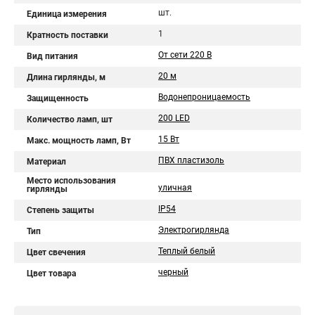
шт.
Единица измерения
1
Кратность поставки
От сети 220 В
Вид питания
20 м
Длина гирлянды, м
Водонепроницаемость
Защищенность
200 LED
Количество ламп, шт
15 Вт
Макс. мощность ламп, Вт
ПВХ пластизоль
Материал
Место использования
уличная
гирлянды
IP54
Степень защиты
Электрогирлянда
Тип
Теплый белый
Цвет свечения
черный
Цвет товара