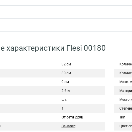
е характеристики Flesi 00180
32 см
Количе
39 см
Количе
9 см
Макс. 
2.6 кг
Матери
шт.
Место 
1
Степен
От сети 220В
Тип
ы
Занавес
Цвет с