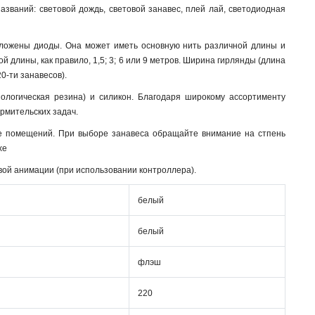
званий: световой дождь, световой занавес, плей лай, светодиодная
оложены диоды. Она может иметь основную нить различной длины и
й длины, как правило, 1,5; 3; 6 или 9 метров. Ширина гирлянды (длина
0-ти занавесов).
нологическая резина) и силикон. Благодаря широкому ассортименту
мительских задач.
не помещений. При выборе занавеса обращайте внимание на стпень
хе
вой анимации (при использовании контроллера).
белый
белый
флэш
220