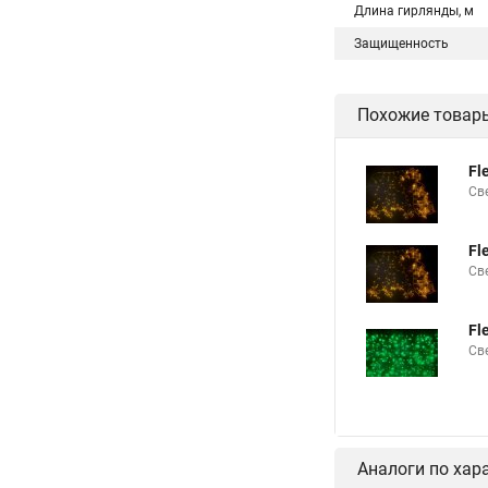
Длина гирлянды, м
Защищенность
Похожие товар
Fl
Св
Fl
Св
Fl
Св
Аналоги по хар