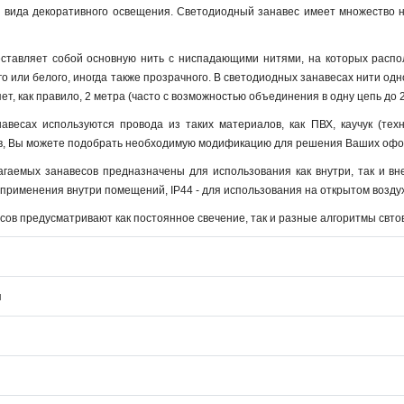
 вида декоративного освещения. Светодиодный занавес имеет множество на
ставляет собой основную нить с ниспадающими нитями, на которых расп
го или белого, иногда также прозрачного. В светодиодных занавесах нити одно
ет, как правило, 2 метра (часто с возможностью объединения в одну цепь до 2
авесах используются провода из таких материалов, как ПВХ, каучук (тех
в, Вы можете подобрать необходимую модификацию для решения Ваших офор
гаемых занавесов предназначены для использования как внутри, так и в
я применения внутри помещений, IP44 - для использования на открытом возду
ов предусматривают как постоянное свечение, так и разные алгоритмы свто
я