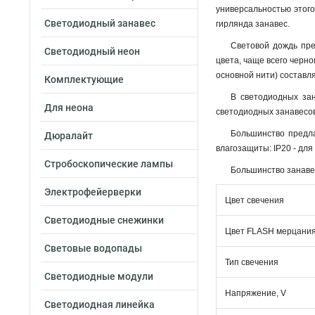
универсальностью этого
Светодиодный занавес
гирлянда занавес.
Световой дождь пре
Светодиодный неон
цвета, чаще всего черно
основной нити) составля
Комплектующие
В светодиодных зан
Для неона
светодиодных занавесо
Большинство предла
Дюралайт
влагозащиты: IP20 - дл
Стробоскопические лампы
Большинство занавес
Электрофейерверки
Цвет свечения
Светодиодные снежинки
Цвет FLASH мерцани
Световые водопады
Тип свечения
Светодиодные модули
Напряжение, V
Светодиодная линейка