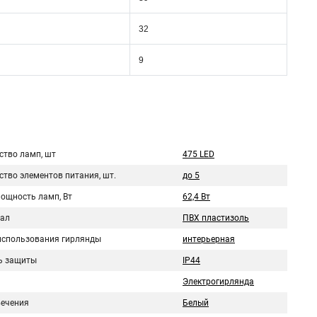
32
9
ство ламп, шт
475 LED
ство элементов питания, шт.
до 5
мощность ламп, Вт
62,4 Вт
ал
ПВХ пластизоль
использования гирлянды
интерьерная
ь защиты
IP44
Электрогирлянда
вечения
Белый