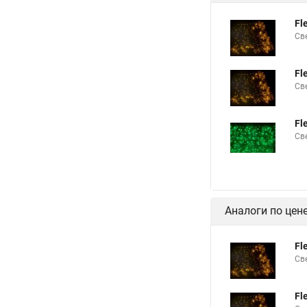
Fl
Св
Fl
Св
Fl
Св
Аналоги по цен
Fl
Св
Fl