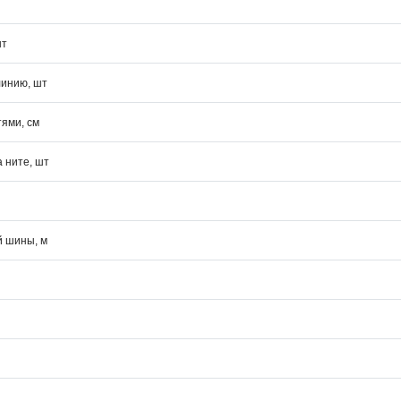
шт
линию, шт
ями, см
а ните, шт
й шины, м