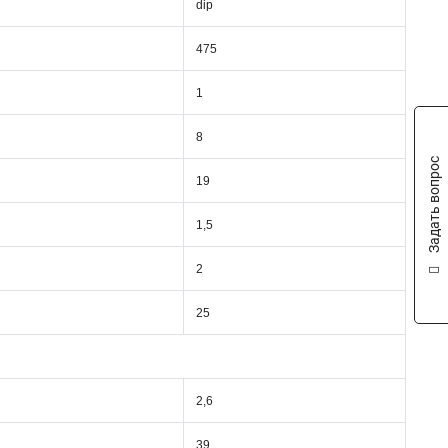
dip
475
1
8
Задать вопрос
19
1,5
2
25
2,6
39