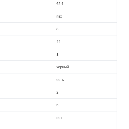
62,4
пвх
8
44
1
черный
есть
2
6
нет