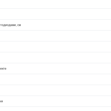
етодиодами, см
лекте
ия