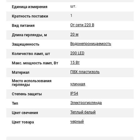
шт.
Единица измерения
1
Кратность поставки
От сети 220 В
Вид питания
20 м
Длина гирлянды, м
Водонепроницаемость
Защищенность
200 LED
Количество ламп, шт
15 Вт
Макс. мощность ламп, Вт
ПВХ пластизоль
Материал
Место использования
уличная
гирлянды
IP54
Степень защиты
Электрогирлянда
Тип
Теплый белый
Цвет свечения
черный
Цвет товара