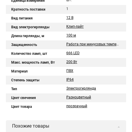
шт.
Единица измерения
1
Кратность поставки
12 В
Вид питания
Клип-лайт
Вид электрогирлянды
100 м
Длина гирлянды, м
Работа при минусовых температурах
Защищенность
666 LED
Количество ламп, шт
200 Вт
Макс. мощность ламп, Вт
ПВХ
Материал
IP64
Степень защиты
Электрогирлянда
Тип
Разноцветный
Цвет свечения
прозрачный
Цвет товара
Похожие товары