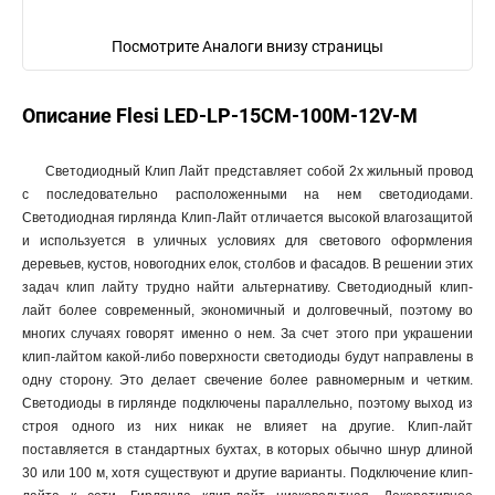
Посмотрите Аналоги внизу страницы
Описание Flesi LED-LP-15СМ-100M-12V-M
Светодиодный Клип Лайт представляет собой 2х жильный провод
с последовательно расположенными на нем светодиодами.
Светодиодная гирлянда Клип-Лайт отличается высокой влагозащитой
и используется в уличных условиях для светового оформления
деревьев, кустов, новогодних елок, столбов и фасадов. В решении этих
задач клип лайту трудно найти альтернативу. Светодиодный клип-
лайт более современный, экономичный и долговечный, поэтому во
многих случаях говорят именно о нем. За счет этого при украшении
клип-лайтом какой-либо поверхности светодиоды будут направлены в
одну сторону. Это делает свечение более равномерным и четким.
Светодиоды в гирлянде подключены параллельно, поэтому выход из
строя одного из них никак не влияет на другие. Клип-лайт
поставляется в стандартных бухтах, в которых обычно шнур длиной
30 или 100 м, хотя существуют и другие варианты. Подключение клип-