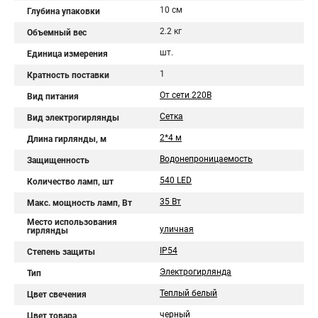
10 см
Глубина упаковки
2.2 кг
Объемный вес
шт.
Единица измерения
1
Кратность поставки
От сети 220В
Вид питания
Сетка
Вид электрогирлянды
2*4 м
Длина гирлянды, м
Водонепроницаемость
Защищенность
540 LED
Количество ламп, шт
35 Вт
Макс. мощность ламп, Вт
Место использования
уличная
гирлянды
IP54
Степень защиты
Электрогирлянда
Тип
Теплый белый
Цвет свечения
черный
Цвет товара