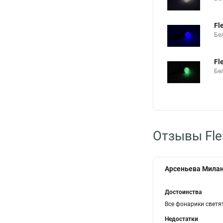
Fl
Бе
Fl
Бе
Отзывы Fle
Арсеньева Милан
Достоинства
Все фонарики светя
Недостатки