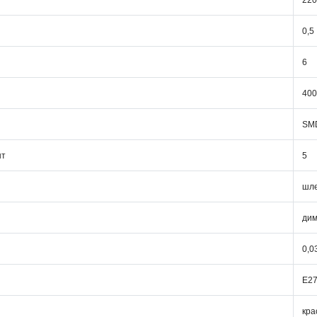
220
0,5
6
400
SM
шт
5
шле
ди
0,0
Е2
кра