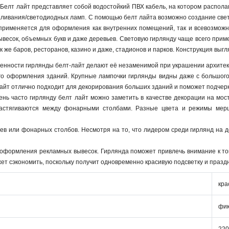
 Белт лайт представляет собой водостойкий ПВХ кабель, на котором распола
аливания/светодиодных ламп. С помощью белт лайта возможно создание свет
 применяется для оформления как внутренних помещений, так и всевозможн
 вывесок, объемных букв и даже деревьев. Световую гирлянду чаще всего пр
ак же баров, ресторанов, казино и даже, стадионов и парков. Конструкция выг
нности гирлянды белт-лайт делают её незаменимой при украшении архитекту
ого оформления зданий. Крупные лампочки гирлянды видны даже с большого
 лайт отлично подходит для декорирования больших зданий и поможет подчер
ень часто гирлянду белт лайт можно заметить в качестве декорации на мо
астягиваются между фонарными столбами. Разные цвета и режимы мерц
ев или фонарных столбов. Несмотря на то, что лидером среди гирлянд на д
 оформления рекламных вывесок. Гирлянда поможет привлечь внимание к то
ет сэкономить, поскольку получит одновременно красивую подсветку и празд
кра
фик