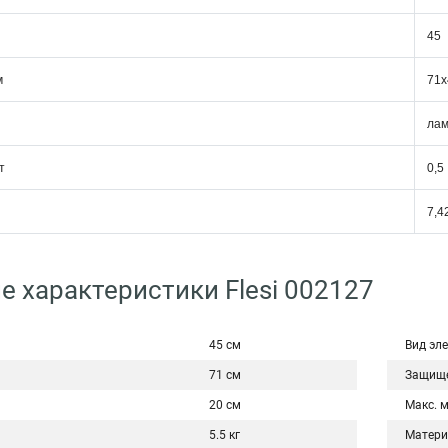
45
м
71х
ла
т
0,5
7,4
е характеристики Flesi 002127
45 см
Вид эл
71 см
Защище
20 см
Макс. 
5.5 кг
Матери