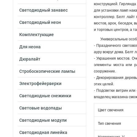
конструкцией. Гирлянда
Светодиодный занавес
для установки ламп нак
контроллер. Белт лайт
Светодиодный неон
мостов, арок, беседок,
и торговых центров, а т
Комплектующие
Универсальные особе
- Праздничного светов
Для неона
ауру вокруг дома. Белт
- Украшения мостов. Оч
Дюралайт
элементы моста или р
Стробоскопические лампы
сооружение.
- Декорирования деревь
Электрофейерверки
этих целей.
- Подсветки витрин или
Светодиодные снежинки
владелец магазина смож
Световые водопады
Цвет свечения
Светодиодные модули
Тип свечения
Светодиодная линейка