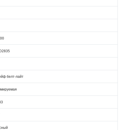
00
D2835
йф белт-лайт
ммируемая
33
7
сный