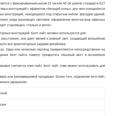
гаются с фиксированным шагом 15 см или 40 см цоколи стандарта E27
овых конструкций с эффектом «бегущий огонь», для чего понадобится
ых конструкций, находящихся под открытым небом: фасадов зданий,
именяют, когда производят световое оформление кинотеатров, офисных
лядит старомодно, стильно и уютно.
рных конструкций. Белт лайт активно используется для:
 расстояния, они дают мягкий и ровный свет, создающий волшебную
кнуть все архитектурные задумки дизайнера.
стах. Одна или несколько гирлянд прикрепляются непосредственно на
ания белт лайта помогут превратить обычный мост в волшебное
еревья считается клип-лайт, белт лайт тоже можно использовать для
вару или рекламируемой продукции. Более того, подключив белтлайт,
ничное украшение.
сный
синг