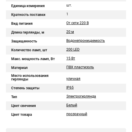
шт.
Единица измерения
1
Кратность поставки
От сети 220 В
Вид питания
20 м
Длина гирлянды, м
Водонепроницаемость
Защищенность
200 LED
Количество ламп, шт
15 Вт
Макс. мощность ламп, Вт
ПВХ пластизоль
Материал
Место использования
уличная
гирлянды
IP65
Степень защиты
Электрогирлянда
Тип
Белый
Цвет свечения
прозрачный
Цвет товара