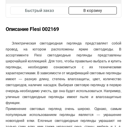
Быстрый заказ
В корзину
Описание Flesi 002169
Электрическая светодиодная гирлянда представляет собой
провод, на котором расположены яркие светодиоды. В
ассортименте Flesi светодиодные гирлянды представлены
широчайшей коллекцией. Для того, чтобы правильно выбрать и купить
гирлянды, необходимо ознакомиться с их техническими
характеристиками. В зависимости от модификаций световые гирлянды
имеют — разную длину, степень влагозащиты, цвет, количество
светодиодов, наличие насадок. Выбирая световую гирлянду в первую
очередь необходимо учесть, где она будет использоваться. Например,
уличные светодиодные гирлянды имеют пыле и влагозащитные
функции.
Применение световых гирлянд очень широко. Однако, самым
популярным использованием гирлянды является — украшение
новогодней елки. Елочные светодиодные гирлянды украшают не
только саму елку, ими также украшают окна, стены, мебель и т. д.