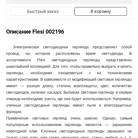
Быстрый заказ
В корзину
Описание Flesi 002196
Электрическая светодиодная гирлянда представляет собой
провод, на котором расположены яркие светодиоды. В
ассортименте Flesi светодиодные гирлянды представлены
широчайшей коллекцией. Для того, чтобы правильно выбрать и купить
гирлянды, необходимо ознакомиться с их техническими
характеристиками. В зависимости от модификаций световые гирлянды
имеют — разную длину, степень влагозащиты, цвет, количество
светодиодов, наличие насадок. Выбирая световую гирлянду в первую
очередь необходимо учесть, где она будет использоваться. Например,
уличные светодиодные гирлянды имеют пыле и влагозащитные
функции.
Применение световых гирлянд очень широко. Однако, самым
популярным использованием гирлянды является — украшение
новогодней елки. Елочные светодиодные гирлянды украшают не
только саму елку, ими также украшают окна, стены, мебель и т. д.