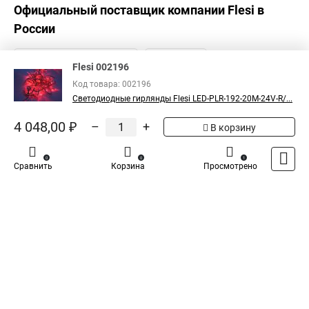
Официальный поставщик компании
Flesi
в
России
Flesi 002196
Код товара: 002196
Светодиодные гирлянды Flesi LED-PLR-192-20M-24V-R/...
4 048,00 ₽
–
+
В корзину
0
0
1
Сравнить
Корзина
Просмотрено
Каталог
Оплата
Доставка
Контакты
Войти