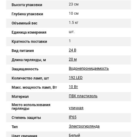
23 см
Высота упаковки
10 см
Глубина упаковки
1.5 кг
Объемный вес
шт.
Единица измерения
1
Кратность поставки
24 В
Вид питания
20 м
Длина гирлянды, м
Водонепроницаемость
Защищенность
192 LED
Количество ламп, шт
10 Вт
Макс. мощность ламп, Вт
ПВХ пластизоль
Материал
Место использования
уличная
гирлянды
IP65
Степень защиты
Электрогирлянда
Тип
Белый
Цвет свечения