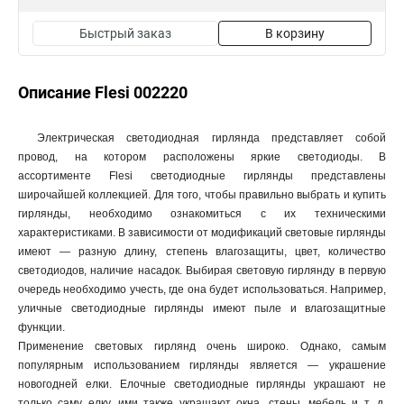
Быстрый заказ
В корзину
Описание Flesi 002220
Электрическая светодиодная гирлянда представляет собой
провод, на котором расположены яркие светодиоды. В
ассортименте Flesi светодиодные гирлянды представлены
широчайшей коллекцией. Для того, чтобы правильно выбрать и купить
гирлянды, необходимо ознакомиться с их техническими
характеристиками. В зависимости от модификаций световые гирлянды
имеют — разную длину, степень влагозащиты, цвет, количество
светодиодов, наличие насадок. Выбирая световую гирлянду в первую
очередь необходимо учесть, где она будет использоваться. Например,
уличные светодиодные гирлянды имеют пыле и влагозащитные
функции.
Применение световых гирлянд очень широко. Однако, самым
популярным использованием гирлянды является — украшение
новогодней елки. Елочные светодиодные гирлянды украшают не
только саму елку, ими также украшают окна, стены, мебель и т. д.