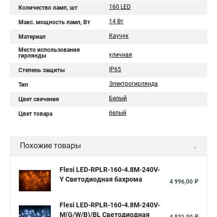
160 LED
Количество ламп, шт
14 Вт
Макс. мощность ламп, Вт
Каучук
Материал
Место использования
уличная
гирлянды
IP65
Степень защиты
Электрогирлянда
Тип
Белый
Цвет свечения
белый
Цвет товара
Похожие товары
Flesi LED-RPLR-160-4.8M-240V-
Y Светодиодная бахрома
4 996,00 ₽
Flesi LED-RPLR-160-4.8M-240V-
M(G/W/B)/BL Светодиодная