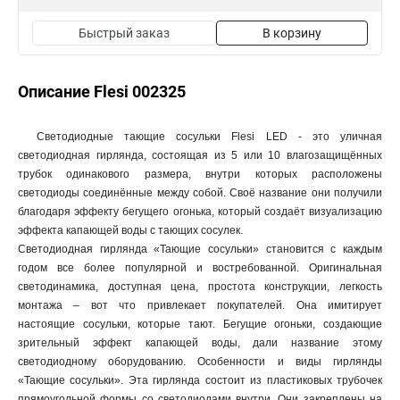
Быстрый заказ
В корзину
Описание Flesi 002325
Светодиодные тающие сосульки Flesi LED - это уличная
светодиодная гирлянда, состоящая из 5 или 10 влагозащищённых
трубок одинакового размера, внутри которых расположены
светодиоды соединённые между собой. Своё название они получили
благодаря эффекту бегущего огонька, который создаёт визуализацию
эффекта капающей воды с тающих сосулек.
Светодиодная гирлянда «Тающие сосульки» становится с каждым
годом все более популярной и востребованной. Оригинальная
светодинамика, доступная цена, простота конструкции, легкость
монтажа – вот что привлекает покупателей. Она имитирует
настоящие сосульки, которые тают. Бегущие огоньки, создающие
зрительный эффект капающей воды, дали название этому
светодиодному оборудованию. Особенности и виды гирлянды
«Тающие сосульки». Эта гирлянда состоит из пластиковых трубочек
прямоугольной формы со светодиодами внутри. Они закреплены на