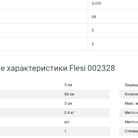
0,410
68
5
5
е характеристики Flesi 002328
5 см
Защище
68 см
Количе
5 см
Макс. 
0.4 кг
Место 
шт.
Место 
1
Степен