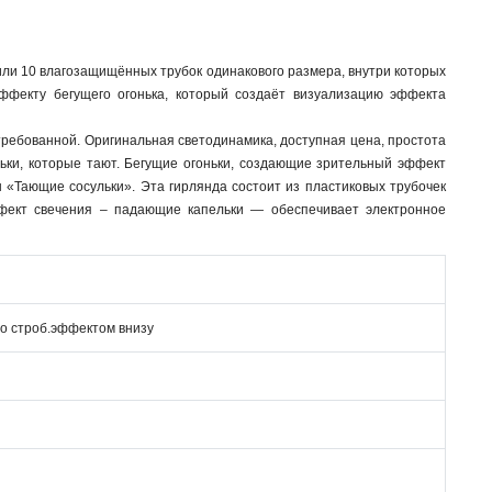
 или 10 влагозащищённых трубок одинакового размера, внутри которых
фекту бегущего огонька, который создаёт визуализацию эффекта
требованной. Оригинальная светодинамика, доступная цена, простота
льки, которые тают. Бегущие огоньки, создающие зрительный эффект
«Тающие сосульки». Эта гирлянда состоит из пластиковых трубочек
фект свечения – падающие капельки — обеспечивает электронное
со строб.эффектом внизу