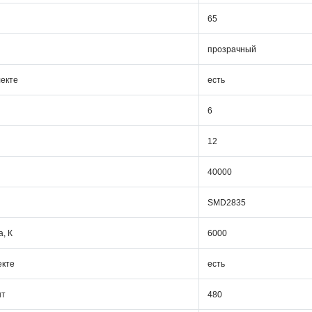
65
прозрачный
лекте
есть
6
12
40000
SMD2835
, К
6000
екте
есть
шт
480