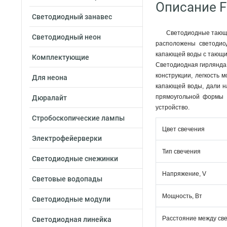
Описание F
Светодиодный занавес
Светодиодные тающие
Светодиодный неон
расположены светодио
капающей воды с тающих
Комплектующие
Светодиодная гирлянда 
конструкции, легкость 
Для неона
капающей воды, дали н
прямоугольной формы 
Дюралайт
устройство.
Стробоскопические лампы
Цвет свечения
Электрофейерверки
Тип свечения
Светодиодные снежинки
Напряжение, V
Световые водопады
Мощность, Вт
Светодиодные модули
Расстояние между св
Светодиодная линейка