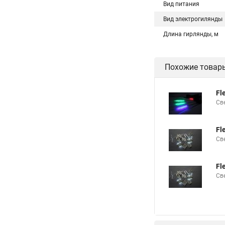
Вид питания
Вид электрогилянды
Длина гирлянды, м
Похожие товар
Fl
Св
Fl
Св
Fl
Св