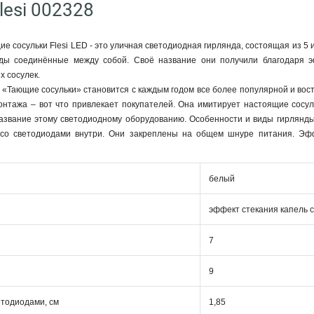
lesi 002328
 сосульки Flesi LED - это уличная светодиодная гирлянда, состоящая из 5
ды соединённые между собой. Своё название они получили благодаря эф
 сосулек.
«Тающие сосульки» становится с каждым годом все более популярной и вос
монтажа – вот что привлекает покупателей. Она имитирует настоящие сосу
азвание этому светодиодному оборудованию. Особенности и виды гирлянды 
со светодиодами внутри. Они закреплены на общем шнуре питания. Эф
белый
эффект стекания капель 
7
9
етодиодами, см
1,85