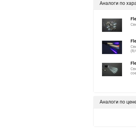
Аналоги по хар
Fl
Св
Fl
Св
(R/
Fl
Св
со
Аналоги по цен