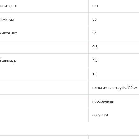
линию, шт
нет
ями, см
50
а ните, шт
54
0,5
й шины, м
4.5
10
пластиковая трубка 50см
прозрачный
сосульки