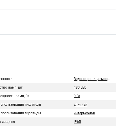
нность
Водонепроницаемость
ство ламп, шт
480 LED
мощность ламп, Вт
9 Вт
использования гирлянды
уличная
использования гирлянды
интерьерная
ь защиты
IP65