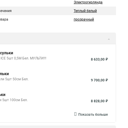
Электрогирлянда
вечения
Теплый белый
овара
прозрачный
осульки
ICE 5шт 0,5М Бел. МУЛЬТИ!!!
8 633,00 ₽
ульки
ли 5шт 50см Бел.
9 700,00 ₽
ьки
и 5шт 100см Бел.
8 828,00 ₽
Показать больше