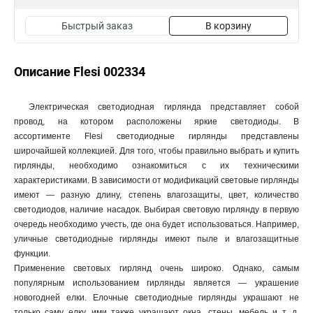
Быстрый заказ
В корзину
Описание Flesi 002334
Электрическая светодиодная гирлянда представляет собой
провод, на котором расположены яркие светодиоды. В
ассортименте Flesi светодиодные гирлянды представлены
широчайшей коллекцией. Для того, чтобы правильно выбрать и купить
гирлянды, необходимо ознакомиться с их техническими
характеристиками. В зависимости от модификаций световые гирлянды
имеют — разную длину, степень влагозащиты, цвет, количество
светодиодов, наличие насадок. Выбирая световую гирлянду в первую
очередь необходимо учесть, где она будет использоваться. Например,
уличные светодиодные гирлянды имеют пыле и влагозащитные
функции.
Применение световых гирлянд очень широко. Однако, самым
популярным использованием гирлянды является — украшение
новогодней елки. Елочные светодиодные гирлянды украшают не
только саму елку, ими также украшают окна, стены, мебель и т. д.