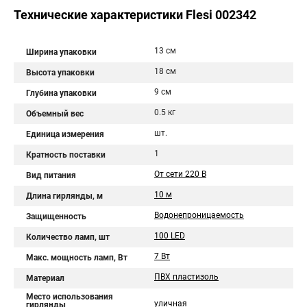
Технические характеристики Flesi 002342
13 см
Ширина упаковки
18 см
Высота упаковки
9 см
Глубина упаковки
0.5 кг
Объемный вес
шт.
Единица измерения
1
Кратность поставки
От сети 220 В
Вид питания
10 м
Длина гирлянды, м
Водонепроницаемость
Защищенность
100 LED
Количество ламп, шт
7 Вт
Макс. мощность ламп, Вт
ПВХ пластизоль
Материал
Место использования
уличная
гирлянды