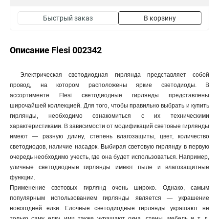
Быстрый заказ
В корзину
Описание Flesi 002342
Электрическая светодиодная гирлянда представляет собой
провод, на котором расположены яркие светодиоды. В
ассортименте Flesi светодиодные гирлянды представлены
широчайшей коллекцией. Для того, чтобы правильно выбрать и купить
гирлянды, необходимо ознакомиться с их техническими
характеристиками. В зависимости от модификаций световые гирлянды
имеют — разную длину, степень влагозащиты, цвет, количество
светодиодов, наличие насадок. Выбирая световую гирлянду в первую
очередь необходимо учесть, где она будет использоваться. Например,
уличные светодиодные гирлянды имеют пыле и влагозащитные
функции.
Применение световых гирлянд очень широко. Однако, самым
популярным использованием гирлянды является — украшение
новогодней елки. Елочные светодиодные гирлянды украшают не
только саму елку, ими также украшают окна, стены, мебель и т. д.