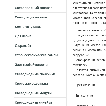
конструкцией. Гирлянда
Светодиодный занавес
для установки ламп нак
контроллер. Белт лайт
Светодиодный неон
мостов, арок, беседок,
и торговых центров, а т
Комплектующие
Универсальные особе
- Праздничного светов
Для неона
ауру вокруг дома. Белт
- Украшения мостов. Оч
Дюралайт
элементы моста или р
Стробоскопические лампы
сооружение.
- Декорирования деревь
Электрофейерверки
этих целей.
- Подсветки витрин или
Светодиодные снежинки
владелец магазина смож
Световые водопады
Цвет свечения
Светодиодные модули
Тип свечения
Светодиодная линейка