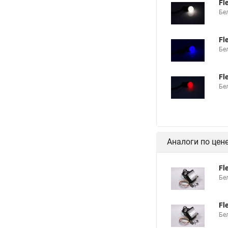
Fl
Бе
Fl
Бе
Fl
Бе
Аналоги по цен
Fl
Бе
Fl
Бе