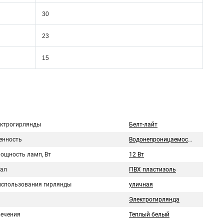
30
23
15
ектрогирлянды
Белт-лайт
нность
Водонепроницаемость
мощность ламп, Вт
12 Вт
ал
ПВХ пластизоль
использования гирлянды
уличная
Электрогирлянда
вечения
Теплый белый