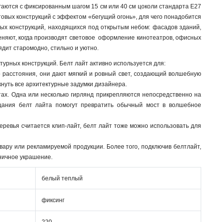
гаются с фиксированным шагом 15 см или 40 см цоколи стандарта E27
овых конструкций с эффектом «бегущий огонь», для чего понадобится
ых конструкций, находящихся под открытым небом: фасадов зданий,
именяют, когда производят световое оформление кинотеатров, офисных
лядит старомодно, стильно и уютно.
рных конструкций. Белт лайт активно используется для:
 расстояния, они дают мягкий и ровный свет, создающий волшебную
кнуть все архитектурные задумки дизайнера.
стах. Одна или несколько гирлянд прикрепляются непосредственно на
ания белт лайта помогут превратить обычный мост в волшебное
еревья считается клип-лайт, белт лайт тоже можно использовать для
вару или рекламируемой продукции. Более того, подключив белтлайт,
ничное украшение.
белый теплый
фиксинг