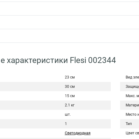
е характеристики Flesi 002344
23 см
Вид эл
30 см
Защище
15 см
Макс. 
2.1 кг
Матери
шт.
Место 
1
Тип
Светодиодная
Цвет с