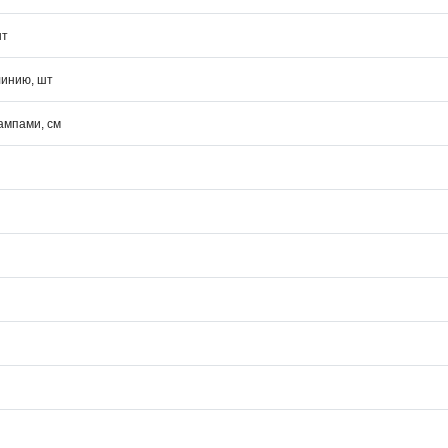
шт
линию, шт
ампами, см