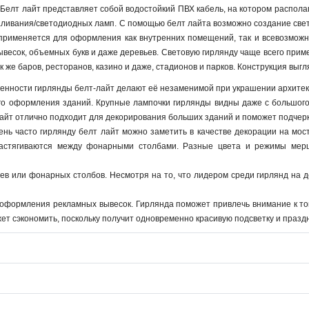
 Белт лайт представляет собой водостойкий ПВХ кабель, на котором распола
аливания/светодиодных ламп. С помощью белт лайта возможно создание свет
 применяется для оформления как внутренних помещений, так и всевозможн
 вывесок, объемных букв и даже деревьев. Световую гирлянду чаще всего пр
ак же баров, ресторанов, казино и даже, стадионов и парков. Конструкция выг
нности гирлянды белт-лайт делают её незаменимой при украшении архитекту
ого оформления зданий. Крупные лампочки гирлянды видны даже с большого
 лайт отлично подходит для декорирования больших зданий и поможет подчер
ень часто гирлянду белт лайт можно заметить в качестве декорации на мо
астягиваются между фонарными столбами. Разные цвета и режимы мерц
ев или фонарных столбов. Несмотря на то, что лидером среди гирлянд на д
 оформления рекламных вывесок. Гирлянда поможет привлечь внимание к то
ет сэкономить, поскольку получит одновременно красивую подсветку и празд