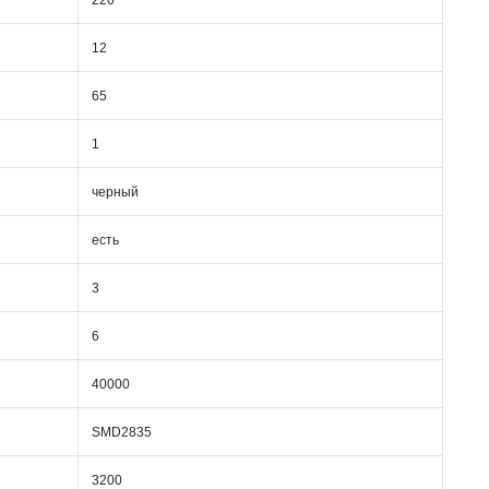
220
12
65
1
черный
есть
3
6
40000
SMD2835
3200