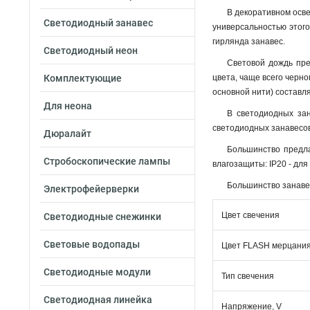
В декоративном осв
Светодиодный занавес
универсальностью этого
гирлянда занавес.
Светодиодный неон
Световой дождь пре
Комплектующие
цвета, чаще всего черно
основной нити) составля
Для неона
В светодиодных зан
светодиодных занавесо
Дюралайт
Большинство предла
Стробоскопические лампы
влагозащиты: IP20 - дл
Большинство занавес
Электрофейерверки
Цвет свечения
Светодиодные снежинки
Световые водопады
Цвет FLASH мерцани
Светодиодные модули
Тип свечения
Светодиодная линейка
Напряжение, V