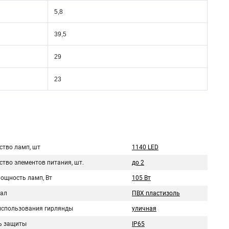
5,8
39,5
29
23
ство ламп, шт
1140 LED
ство элементов питания, шт.
до 2
мощность ламп, Вт
105 Вт
ал
ПВХ пластизоль
использования гирлянды
уличная
ь защиты
IP65