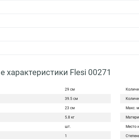
е характеристики Flesi 00271
29 см
Количе
39.5 см
Количе
23 см
Макс. 
5.8 кг
Матери
шт.
Место 
1
Степен