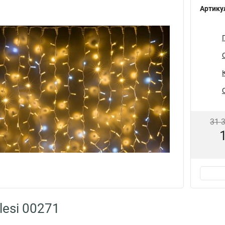
Артику
31 
lesi 00271