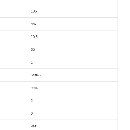
105
пвх
10,5
65
1
белый
есть
2
6
нет