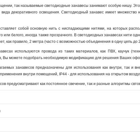
ещении, так называемые светодиодные занавесы занимают особую нишу. Это
 вида декоративного освещения. Светодиодный занавес имеет множество на
ставляет собой основную нить с ниспадающими нитями, на которых расп
го или белого, иногда также прозрачного. В светодиодных занавесах нити одно
ет, как правило, 2 метра (часто с возможностью объединения в одну цепь до 2
авесах используются провода из таких материалов, как ПВХ, каучук (тех
в, Вы можете подобрать необходимую модификацию для решения Ваших офор
гаемых занавесов предназначены для использования как внутри, так и в
я применения внутри помещений, IP44 - для использования на открытом возду
ов предусматривают как постоянное свечение, так и разные алгоритмы свто
я