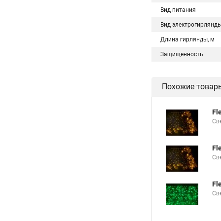
Вид питания
Вид электрогирлянд
Длина гирлянды, м
Защищенность
Похожие товар
Fl
Св
Fl
Св
Fl
Св