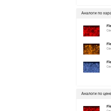
Аналоги по хар
Fl
Св
Fl
Св
Fl
Св
Аналоги по цен
Fl