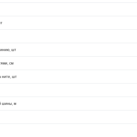
шт
линию, шт
ями, см
а ните, шт
й шины, м