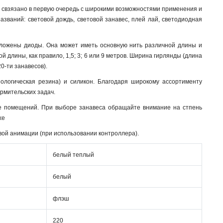
 свзязано в первую очередь с широкими возможностями применения и
званий: световой дождь, световой занавес, плей лай, светодиодная
оложены диоды. Она может иметь основную нить различной длины и
й длины, как правило, 1,5; 3; 6 или 9 метров. Ширина гирлянды (длина
0-ти занавесов).
нологическая резина) и силикон. Благодаря широкому ассортименту
мительских задач.
не помещений. При выборе занавеса обращайте внимание на стпень
хе
вой анимации (при использовании контроллера).
белый теплый
белый
флэш
220