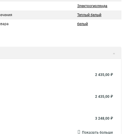
Электрогирлянда
вечения
Теплый белый
овара
белый
2 435,00 ₽
2 435,00 ₽
3 248,00 ₽
Показать больше