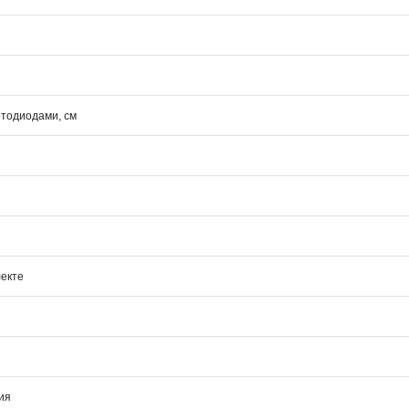
етодиодами, см
лекте
ия