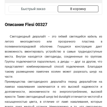
Быстрый заказ
В корзину
Описание Flesi 00327
Светодиодный дюралайт – это гибкий светящийся кабель из
литого многоцветного или прозрачного пластика в
поливинилхлоридовой оболочке. Гнущаяся конструкция дает
возможность вмонтировать устройство в самые труднодоступные
места. Внутри находятся светодиоды, соединенные по группам.
Группы подключаются параллельно, а диоды — друг за другом, что
представляет комбинированный способ подключения. Благодаря
такому размещению лампочек хозяин может разрезать шнур на
части.
Преимущества светодиодного дюралайта перед дюралайтом на
лампах накаливания заключаются в его высокой надежности и
долговечности, экономичности по энергопотреблению, высокой
яркости. Также светодиодный шнур led duralight отличается чистотой и
насыщенностью цвета, в отличие от ламп накаливания, которые
всегда дают желтый оттенок. Немаловажно и то, что светодиоды