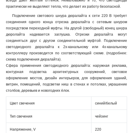
всегда дают желтый оттенок. Немаловажно и то, что светодиоды
практически не выделяют тепла, что делает их работу безопасной.
Подключение светового шнура дюралайта к сети 220 В требует
соединения одного конца отрезка дюралайта с сетевым шнуром
посредством переходной муфты. На другой (свободный) конец шнура
дюролайта надевается заглушка. Отрезки дюралайта могут
соединяться друг с другом соединительной муфтой. Подключение
светодиодного дюралайта к 2х-канальному или 4х-канальному
контроллеру производится по соответствующей схеме. (подробнее:
схема подключения дюралайта).
Сфера применения светодиодного дюралайта: наружная реклама,
контурная подсветка архитектурных сооружений, световое
оформление мостов, дизайн интерьеров, для оформления зданий,
витрин, помещений, подсветки ниш в стенах и потолках, украшение
столбов, деревьев и новогодних ёлок.
Цвет свечения
синий/белый
Тип свечения
чейзинг
Напряжение, V
220