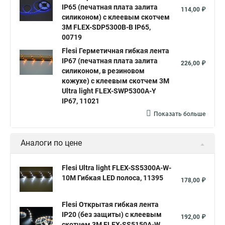
IP65 (печатная плата залита
114,00 ₽
силиконом) с клеевым скотчем
3М FLEX-SDP5300B-B IP65,
00719
Flesi Герметичная гибкая лента
IP67 (печатная плата залита
226,00 ₽
силиконом, в резиновом
кожухе) с клеевым скотчем 3М
Ultra light FLEX-SWP5300A-Y
IP67, 11021
Показать больше
Аналоги по цене
Flesi Ultra light FLEX-SS5300A-W-
10M Гибкая LED полоса, 11395
178,00 ₽
Flesi Открытая гибкая лента
IP20 (без защиты) с клеевым
192,00 ₽
скотчем 3М FLEX-SS5150A-W