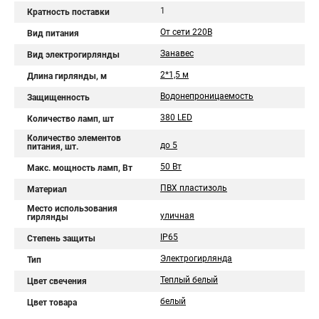
1
Кратность поставки
От сети 220В
Вид питания
Занавес
Вид электрогирлянды
2*1,5 м
Длина гирлянды, м
Водонепроницаемость
Защищенность
380 LED
Количество ламп, шт
Количество элементов
до 5
питания, шт.
50 Вт
Макс. мощность ламп, Вт
ПВХ пластизоль
Материал
Место использования
уличная
гирлянды
IP65
Степень защиты
Электрогирлянда
Тип
Теплый белый
Цвет свечения
белый
Цвет товара