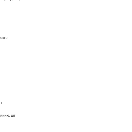
лекте
шт
линию, шт