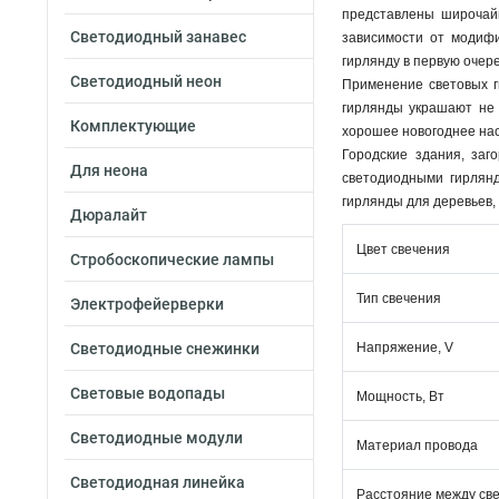
представлены широчайш
Светодиодный занавес
зависимости от модифи
гирлянду в первую очер
Светодиодный неон
Применение световых г
гирлянды украшают не т
Комплектующие
хорошее новогоднее нас
Городские здания, заг
Для неона
светодиодными гирлян
гирлянды для деревьев, 
Дюралайт
Цвет свечения
Стробоскопические лампы
Тип свечения
Электрофейерверки
Светодиодные снежинки
Напряжение, V
Световые водопады
Мощность, Вт
Светодиодные модули
Материал провода
Светодиодная линейка
Расстояние между св