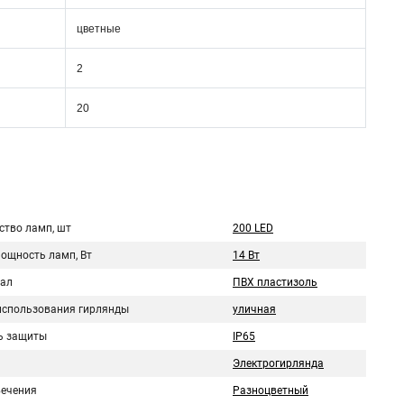
цветные
2
20
ство ламп, шт
200 LED
мощность ламп, Вт
14 Вт
ал
ПВХ пластизоль
использования гирлянды
уличная
ь защиты
IP65
Электрогирлянда
вечения
Разноцветный