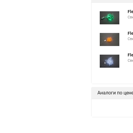
Fl
Св
Fl
Св
Fl
Св
Аналоги по цен