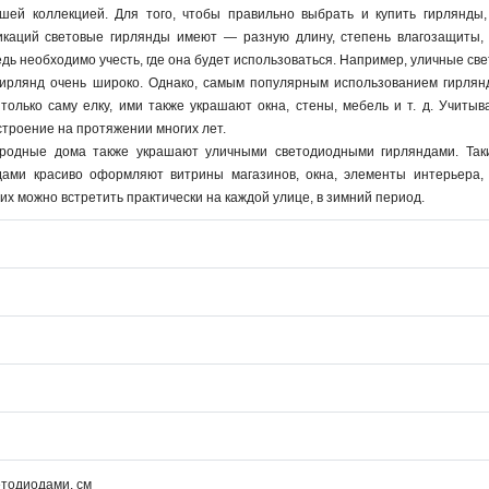
ей коллекцией. Для того, чтобы правильно выбрать и купить гирлянды,
каций световые гирлянды имеют — разную длину, степень влагозащиты, ц
едь необходимо учесть, где она будет использоваться. Например, уличные 
ирлянд очень широко. Однако, самым популярным использованием гирлян
олько саму елку, ими также украшают окна, стены, мебель и т. д. Учитыв
троение на протяжении многих лет.
ородные дома также украшают уличными светодиодными гирляндами. Таки
дами красиво оформляют витрины магазинов, окна, элементы интерьера,
их можно встретить практически на каждой улице, в зимний период.
етодиодами, см