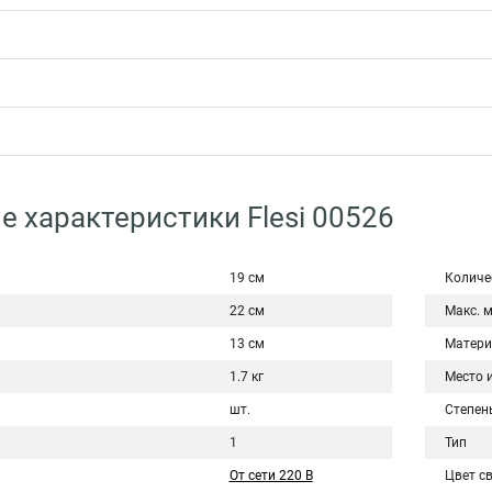
е характеристики Flesi 00526
19 см
Количе
22 см
Макс. 
13 см
Матери
1.7 кг
Место 
шт.
Степен
1
Тип
От сети 220 В
Цвет с