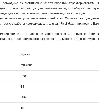
 необходимо ознакомиться с их техническими характеристиками. В
вет, количество светодиодов, наличие насадок. Выбирая световую
светодиодные гирлянды имеют пыле и влагозащитные функции.
ды является — украшение новогодней елки. Елочные светодиодные
ая ресурс работы светодиодов, гирлянды Flesi будут приносить Вам
м гирляндам не страшен ни мороз, ни снег. А в крупных городах
 колонны и разнообразные экспозиции. В Москве стали популярны
мульти
фиксинг
220
14
ПВХ
10