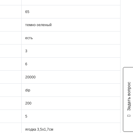
65
темно-зеленый
есть
3
6
20000
Задать вопрос
dip
200
5
ягодка 3,5х1,7см