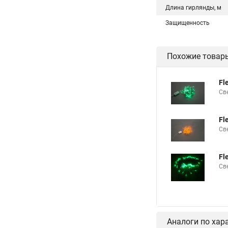
Длина гирлянды, м
Защищенность
Похожие товар
Fl
Св
Fl
Св
Fl
Св
Аналоги по хар