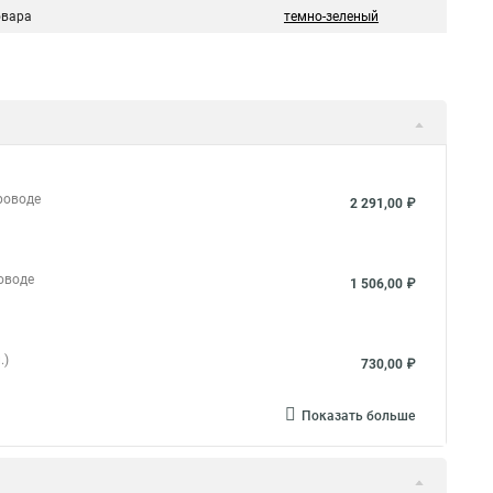
овара
темно-зеленый
роводе
2 291,00 ₽
оводе
1 506,00 ₽
.)
730,00 ₽
Показать больше