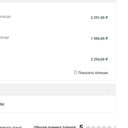
роводе
2 291,00 ₽
оводе
1 506,00 ₽
2 394,00 ₽
Показать больше
ны
5
Общая оценка товара:
аписать отзыв