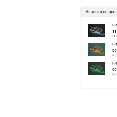
Аналоги по цен
Fl
11
FL
Fl
00
NE
Fl
00
NE