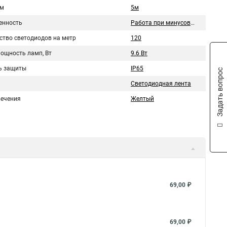
 м
5м
нность
Работа при минусовых температурах
ство светодиодов на метр
120
мощность ламп, Вт
9.6 Вт
ь защиты
IP65
Задать вопрос
Светодиодная лента
вечения
Желтый
69,00 ₽
69,00 ₽