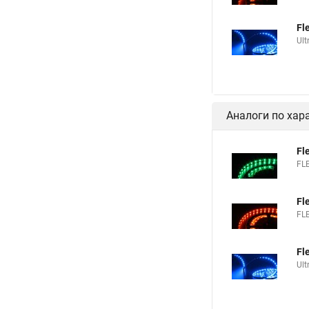
Fl
Ult
Аналоги по хар
Fl
FL
Fl
FL
Fl
Ult