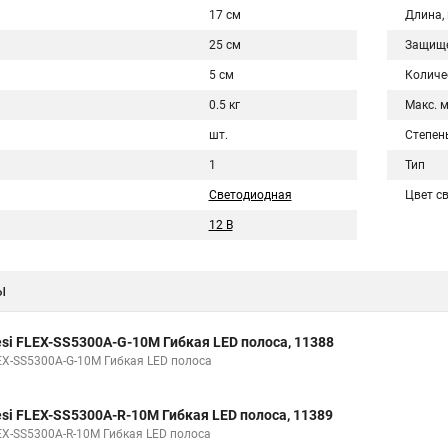
17 см
Длина,
25 см
Защище
5 см
Количе
0.5 кг
Макс. 
шт.
Степен
1
Тип
Светодиодная
Цвет с
12 В
ы
esi FLEX-SS5300A-G-10M Гибкая LED полоса, 11388
EX-SS5300A-G-10M Гибкая LED полоса
esi FLEX-SS5300A-R-10M Гибкая LED полоса, 11389
EX-SS5300A-R-10M Гибкая LED полоса