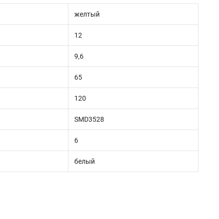
желтый
12
9,6
65
120
SMD3528
6
белый