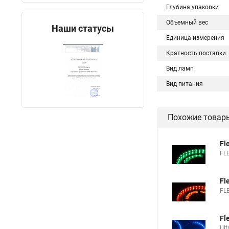
Глубина упаковки
Объемный вес
Наши статусы
Единица измерения
Кратность поставки
Вид ламп
Вид питания
Похожие товар
Fl
FL
Fl
FL
Fl
Ult