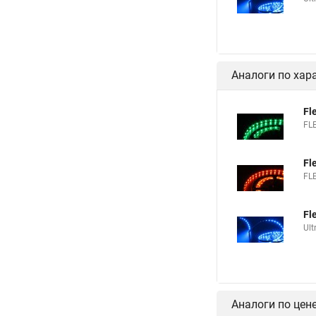
Аналоги по хар
Fl
FL
Fl
FL
Fl
Ult
Аналоги по цен