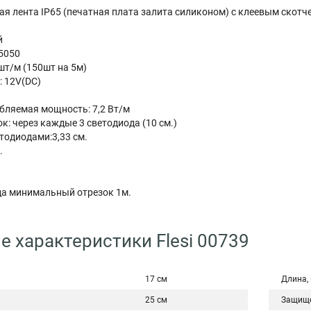
ая лента IP65 (печатная плата залита силиконом) с клеевым скотч
й
5050
шт/м (150шт на 5м)
 12V(DC)
бляемая мощность: 7,2 Вт/м
: через каждые 3 светодиода (10 см.)
тодиодами:3,33 см.
.
да минимальный отрезок 1м.
е характеристики Flesi 00739
17 см
Длина,
25 см
Защище