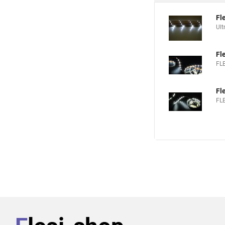
Fl
Ul
Fl
FL
Fl
FL