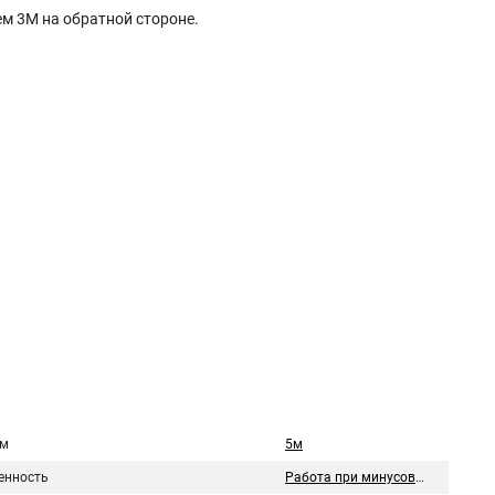
ем 3М на обратной стороне.
 м
5м
нность
Работа при минусовых температурах