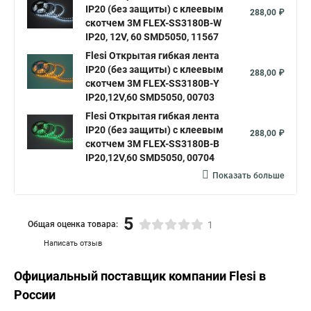
IP20 (без защиты) с клеевым
288,00 ₽
скотчем 3М FLEX-SS3180В-W
IP20, 12V, 60 SMD5050, 11567
Flesi Открытая гибкая лента
IP20 (без защиты) с клеевым
288,00 ₽
скотчем 3М FLEX-SS3180В-Y
IP20,12V,60 SMD5050, 00703
Flesi Открытая гибкая лента
IP20 (без защиты) с клеевым
288,00 ₽
скотчем 3М FLEX-SS3180В-B
IP20,12V,60 SMD5050, 00704
Показать больше
5
Общая оценка товара:
1
Написать отзыв
Официальный поставщик компании
Flesi
в
России