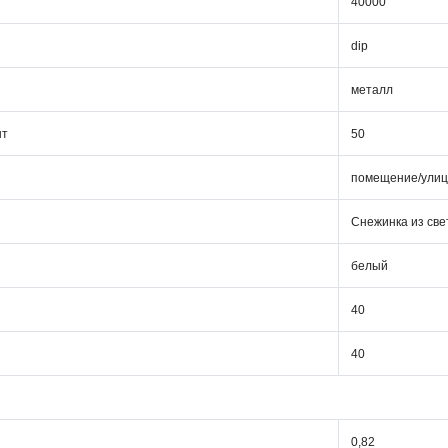
40000
dip
металл
шт
50
помещение/ули
Снежинка из св
белый
40
40
0,82