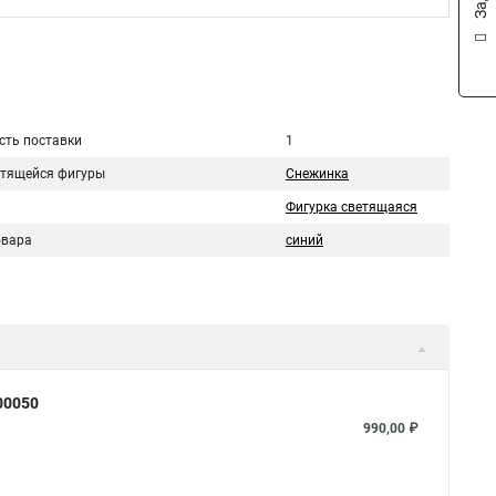
сть поставки
1
етящейся фигуры
Снежинка
Фигурка светящаяся
овара
синий
00050
990,00 ₽