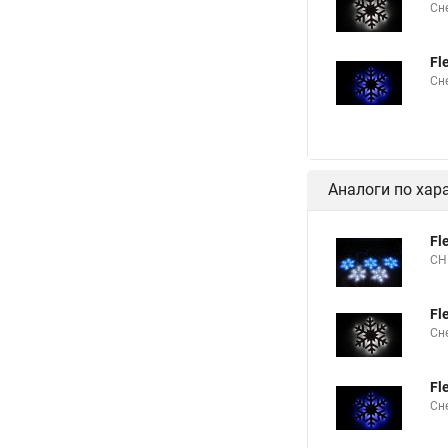
Сн
Fl
Сн
Аналоги по хар
Fl
СН
Fl
Сн
Fl
Сн