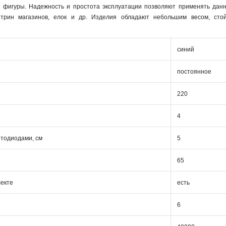
и фигуры. Надежность и простота эксплуатации позволяют применять дан
итрин магазинов, елок и др. Изделия обладают небольшим весом, стой
синий
постоянное
220
4
етодиодами, см
5
65
лекте
есть
6