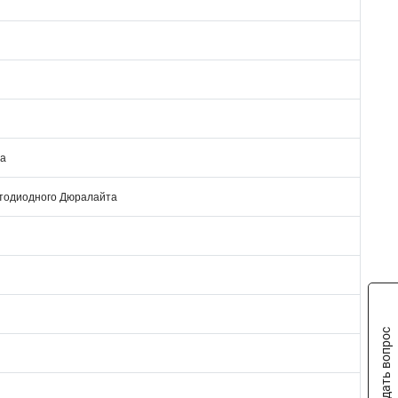
ца
етодиодного Дюралайта
Задать вопрос