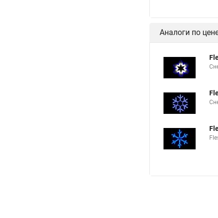
Аналоги по цен
Fl
Сн
Fl
Сн
Fl
Fl