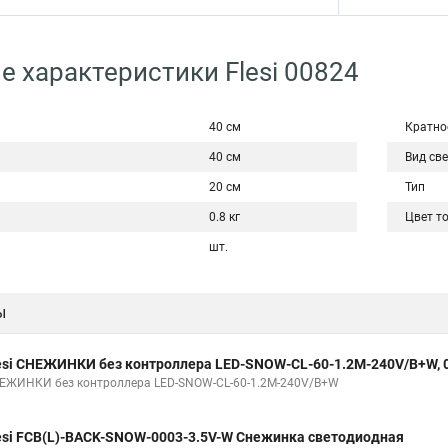
е характеристики Flesi 00824
40 см
Кратно
40 см
Вид св
20 см
Тип
0.8 кг
Цвет т
шт.
ы
esi СНЕЖИНКИ без контроллера LED-SNOW-CL-60-1.2M-240V/B+W, 
ЕЖИНКИ без контроллера LED-SNOW-CL-60-1.2M-240V/B+W
esi FCB(L)-BACK-SNOW-0003-3.5V-W Снежинка светодиодная