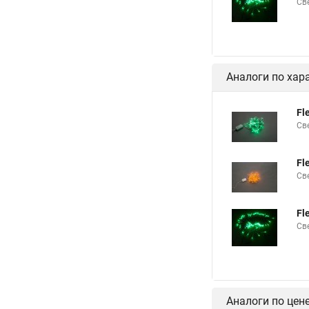
Св
Аналоги по хар
Fl
Св
Fl
Св
Fl
Св
Аналоги по цен