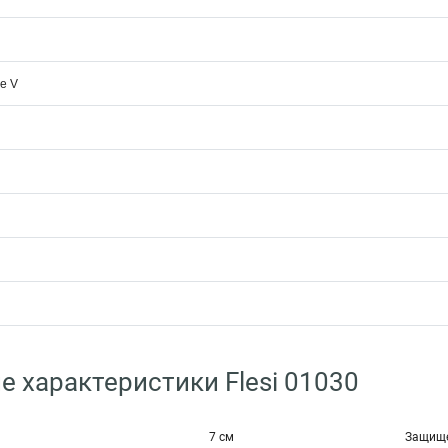
е V
е характеристики Flesi 01030
7 см
Защище