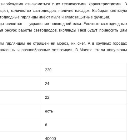
 необходимо ознакомиться с их техническими характеристиками. В
вет, количество светодиодов, наличие насадок. Выбирая световую
светодиодные гирлянды имеют пыле и влагозащитные функции.
ды является — украшение новогодней елки. Елочные светодиодные
ая ресурс работы светодиодов, гирлянды Flesi будут приносить Вам
м гирляндам не страшен ни мороз, ни снег. А в крупных городах
 колонны и разнообразные экспозиции. В Москве стали популярны
220
24
22
есть
6
40000