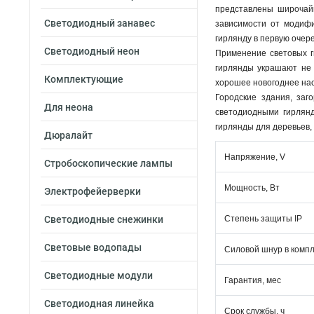
представлены широчайш
Светодиодный занавес
зависимости от модифи
гирлянду в первую очер
Светодиодный неон
Применение световых г
гирлянды украшают не т
Комплектующие
хорошее новогоднее нас
Городские здания, заг
Для неона
светодиодными гирлян
гирлянды для деревьев, 
Дюралайт
Напряжение, V
Стробоскопические лампы
Мощность, Вт
Электрофейерверки
Светодиодные снежинки
Степень защиты IP
Световые водопады
Силовой шнур в комп
Светодиодные модули
Гарантия, мес
Светодиодная линейка
Срок службы, ч