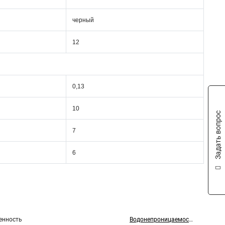
черный
12
0,13
10
Задать вопрос
7
6
нность
Водонепроницаемость