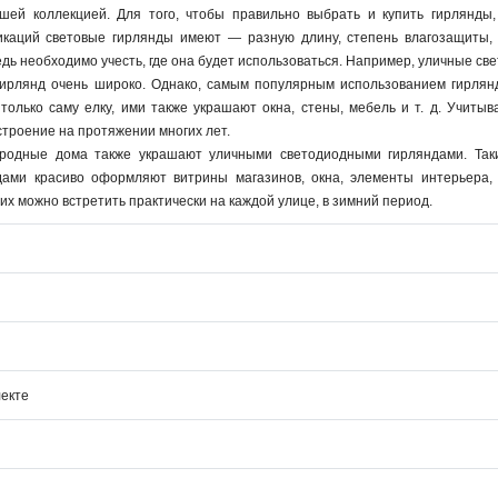
ей коллекцией. Для того, чтобы правильно выбрать и купить гирлянды,
каций световые гирлянды имеют — разную длину, степень влагозащиты, ц
едь необходимо учесть, где она будет использоваться. Например, уличные 
ирлянд очень широко. Однако, самым популярным использованием гирлян
олько саму елку, ими также украшают окна, стены, мебель и т. д. Учитыв
троение на протяжении многих лет.
ородные дома также украшают уличными светодиодными гирляндами. Таки
дами красиво оформляют витрины магазинов, окна, элементы интерьера,
их можно встретить практически на каждой улице, в зимний период.
лекте