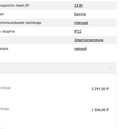
мощность ламп, Вт
24 Вт
ал
Каучук
использования гирлянды
уличная
ь защиты
IP22
Электрогирлянда
овара
черный
роводе
2 291,00 ₽
оводе
1 506,00 ₽