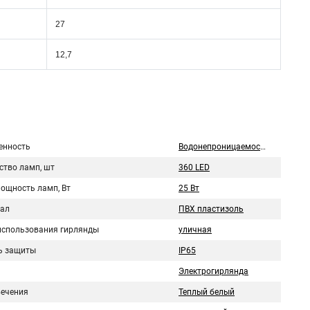
27
12,7
нность
Водонепроницаемость
ство ламп, шт
360 LED
мощность ламп, Вт
25 Вт
ал
ПВХ пластизоль
использования гирлянды
уличная
ь защиты
IP65
Электрогирлянда
вечения
Теплый белый