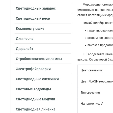
Мерцающие огоньки
Светодиодный занавес
смотреться на карнизах
станет настоящим сюрпр
Светодиодный неон
Гибкий шлейф, на ко
Комплектующие
гарантированная
экономное энерг
Для неона
высокая продолж
Дюралайт
LED-подсветка имее
Стробоскопические лампы
высока. Со световой ба
Электрофейерверки
Цвет свечения
Светодиодные снежинки
Цвет FLASH мерцани
Световые водопады
Тип свечения
Светодиодные модули
Напряжение, V
Светодиодная линейка