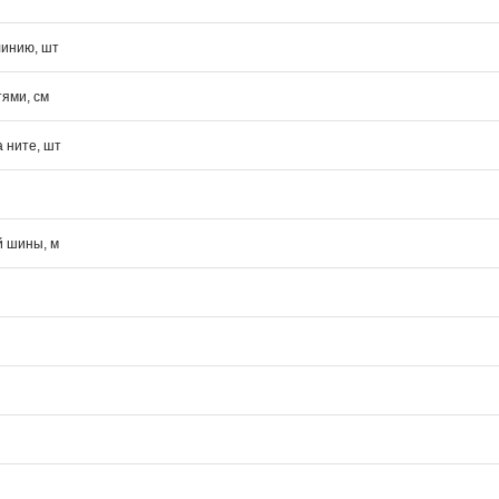
линию, шт
ями, см
а ните, шт
й шины, м