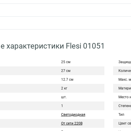
е характеристики Flesi 01051
25 см
Защище
27 см
Количе
12.7 см
Макс. 
2 кг
Матери
шт.
Место 
1
Степен
Светодиодная
Тип
От сети 220В
Цвет с