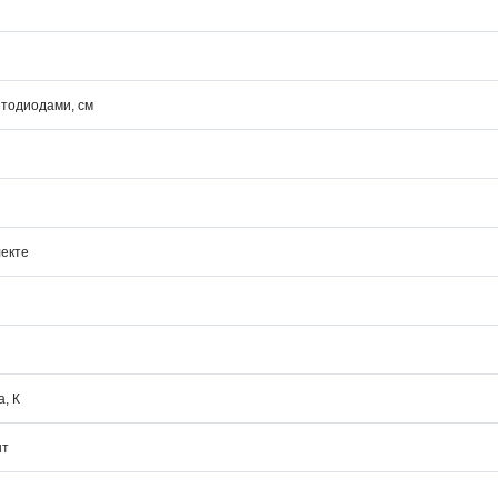
етодиодами, см
лекте
, К
шт