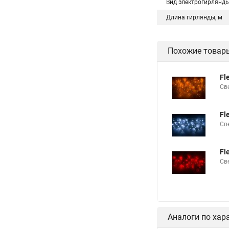
Вид электрогирлянд
Длина гирлянды, м
Похожие товар
Fl
Св
Fl
Св
Fl
Св
Аналоги по хар