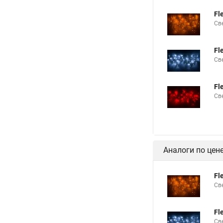
Fl
Св
Fl
Св
Fl
Св
Аналоги по цен
Fl
Св
Fl
Св