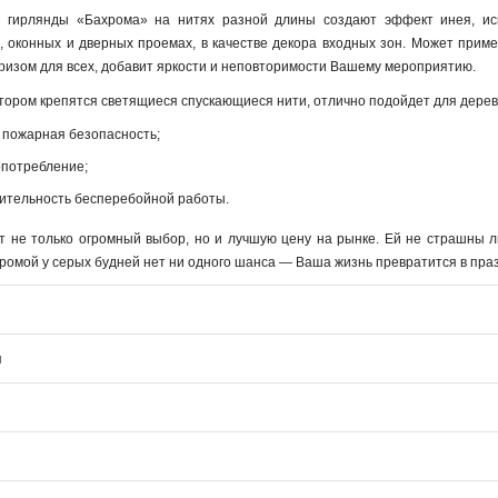
 гирлянды «Бахрома» на нитях разной длины создают эффект инея, ис
, оконных и дверных проемах, в качестве декора входных зон. Может прим
изом для всех, добавит яркости и неповторимости Вашему мероприятию.
тором крепятся светящиеся спускающиеся нити, отлично подойдет для дерев
 пожарная безопасность;
опотребление;
ительность бесперебойной работы.
т не только огромный выбор, но и лучшую цену на рынке. Ей не страшны л
хромой у серых будней нет ни одного шанса — Ваша жизнь превратится в праз
я