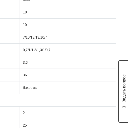
10
10
7/10/13/13/10/7
0,7/1/1,3/1,3/1/0,7
3,6
36
Задать вопрос
бахромы
2
25