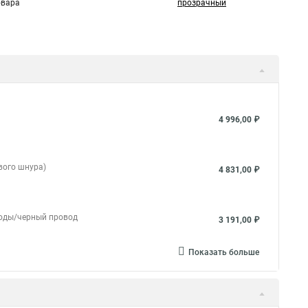
овара
прозрачный
4 996,00 ₽
вого шнура)
4 831,00 ₽
иоды/черный провод
3 191,00 ₽
Показать больше