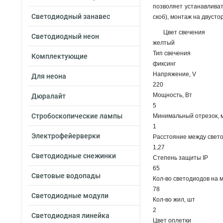
позволяет устанавлива
Светодиодный занавес
скоб), монтаж на двуст
Цвет свечения
Светодиодный неон
желтый
Тип свечения
Комплектующие
фиксинг
Напряжение, V
Для неона
220
Мощность, Вт
Дюралайт
5
Стробоскопические лампы
Минимальный отрезок, 
1
Электрофейерверки
Расстояние между свет
1,27
Светодиодные снежинки
Степень защиты IP
65
Световые водопады
Кол-во светодиодов на 
78
Светодиодные модули
Кол-во жил, шт
2
Светодиодная линейка
Цвет оплетки