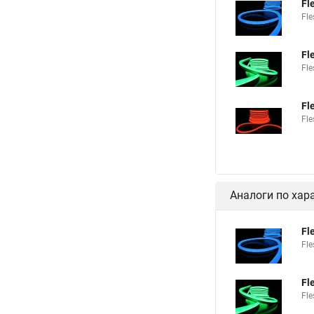
Fl
Fl
Fl
Fl
Fl
Fl
Аналоги по хар
Fl
Fl
Fl
Fl