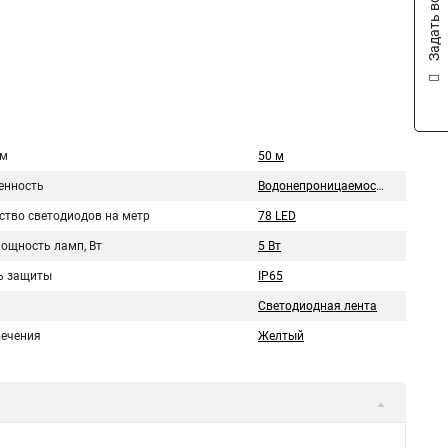
Задать вопрос
 м
50 м
нность
Водонепроницаемость
ство светодиодов на метр
78 LED
мощность ламп, Вт
5 Вт
ь защиты
IP65
Светодиодная лента
вечения
Желтый