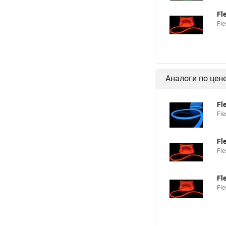
Fl
Fl
Аналоги по цен
Fl
Fl
Fl
Fl
Fl
Fl