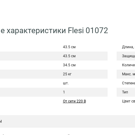
е характеристики Flesi 01072
43.5 см
Длина,
43.5 см
Защище
34.5 см
Количе
25 кг
Макс. 
шт.
Степен
1
Тип
От сети 220 В
Цвет с
ы