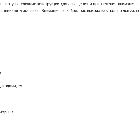
ть ленту на уличные конструкции для освещения и привлечения внимания к
оронний скотч исключен. Внимание: во избежание выхода из строя не допуска
м
одиодами, см
метр, шт