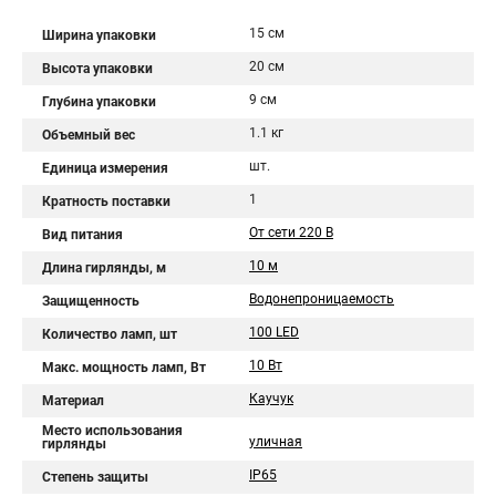
15 см
Ширина упаковки
20 см
Высота упаковки
9 см
Глубина упаковки
1.1 кг
Объемный вес
шт.
Единица измерения
1
Кратность поставки
От сети 220 В
Вид питания
10 м
Длина гирлянды, м
Водонепроницаемость
Защищенность
100 LED
Количество ламп, шт
10 Вт
Макс. мощность ламп, Вт
Каучук
Материал
Место использования
уличная
гирлянды
IP65
Степень защиты