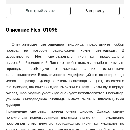
Быстрый заказ
В корзину
Описание Flesi 01096
Электрическая светодиодная гирлянда представляет собой
провод, на котором расположены яркие светодиоды. В
ассортименте Flesi светодиодные гирлянды представлены
широчайшей коллекцией. Для того, чтобы правильно выбрать и купить
гирлянды, необходимо ознакомиться с их техническими
характеристиками. В зависимости от модификаций световые гирлянды
имеют — разную длину, степень влагозащиты, цвет, количество
светодиодов, наличие насадок. Выбирая световую гирлянду в первую
очередь необходимо учесть, где она будет использоваться. Например,
уличные светодиодные гирлянды имеют пыле и влагозащитные
функции.
Применение световых гирлянд очень широко. Однако, самым
популярным использованием гирлянды является — украшение
новогодней елки. Елочные светодиодные гирлянды украшают не
только саму елку, ими также украшают окна, стены, мебель и т. д.