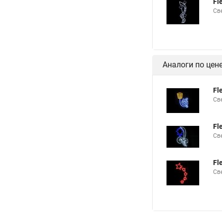
Fl
Св
Аналоги по цен
Fl
Св
Fl
Св
Fl
Св