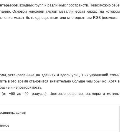
нтерьеров, входных групп и различных пространств. Невозможно себе
анно. Основой консолей служит металлический каркас, на котором
 свечение может быть одноцветным или многоцветным RGB (возможен
оли, установленные на зданиях и вдоль улиц. Пик украшений этими
ть в это время становится значительно больше чем обычно. Хотя в
разие и неповторимость.
(от +60 до -40 градусов). Цветовое решение, размеры и мотивы
/синий/красный
янное