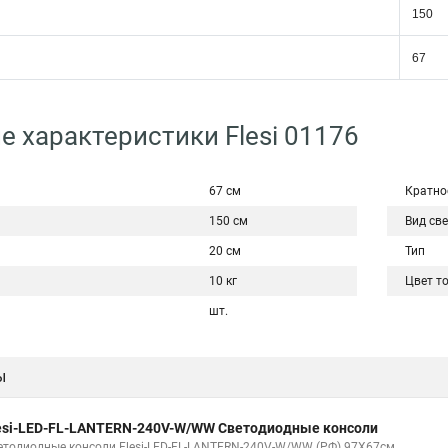
150
67
е характеристики Flesi 01176
67 см
Кратно
150 см
Вид св
20 см
Тип
10 кг
Цвет т
шт.
ы
esi-LED-FL-LANTERN-240V-W/WW Светодиодные консоли
етодиодные консоли Flesi-LED-FL-LANTERN-240V-W/WW (РФ) 97Х67см.