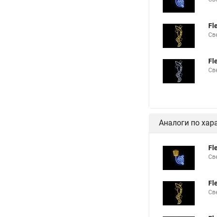
Fl
Св
Fl
Св
Аналоги по хар
Fl
Св
Fl
Св