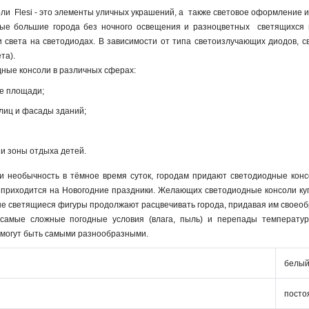
и Flesi - это элементы уличных украшений, а также световое оформление и
ые большие города без ночного освещения и разноцветных светящихся п
и света на светодиодах. В зависимости от типа светоизлучающих диодов,
та).
ные консоли в различных сферах:
ие площади;
лиц и фасады зданий;
и зоны отдыха детей.
и необычность в тёмное время суток, городам придают светодиодные конс
приходится на Новогодние праздники. Желающих светодиодные консоли купи
е светящиеся фигуры продолжают расцвечивать города, придавая им своеоб
самые сложные погодные условия (влага, пыль) и перепады температур 
 могут быть самыми разнообразными.
белый
посто