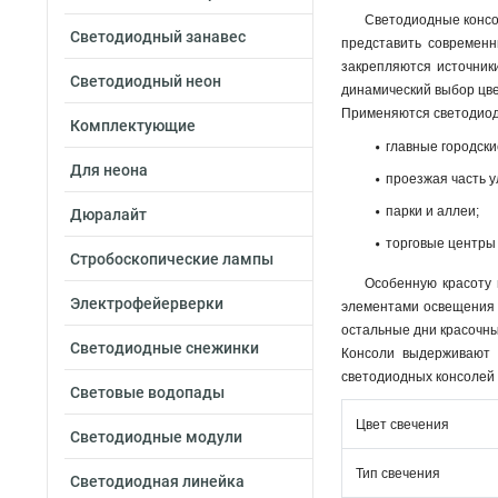
Светодиодные консол
Светодиодный занавес
представить современн
закрепляются источник
Светодиодный неон
динамический выбор цве
Применяются cветодиод
Комплектующие
главные городск
Для неона
проезжая часть у
парки и аллеи;
Дюралайт
торговые центры 
Стробоскопические лампы
Особенную красоту 
Электрофейерверки
элементами освещения 
остальные дни красочны
Светодиодные снежинки
Консоли выдерживают 
светодиодных консолей
Световые водопады
Цвет свечения
Светодиодные модули
Тип свечения
Светодиодная линейка