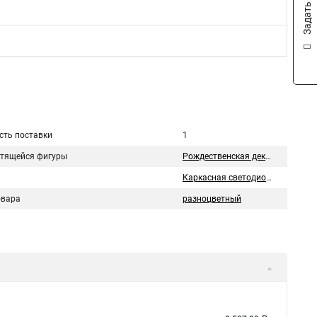
Задать вопрос
сть поставки
1
етящейся фигуры
Рождественская декорация
Каркасная светодиодная фигура
овара
разноцветный