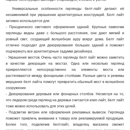
Универсальные особенности гирлянды белт-лайт делают её
незаменимой при украшении архитектурных конструкций. Белт лайт
активно используется для:
- Праздничного светового оформления зданий. Крупные лампочки
гирлянды видны даже с большого расстояния, они дают мягкий и
ровный свет, создающий волшебную ауру вокруг дома. Белт лайт
отлично подходит для декорирования больших зданий и поможет
подчеркнуть все архитектурные задумки дизайнера.
- Украшения мостов. Очень часто гирлянду белт лайт можно заметить
в качестве декорации на мостах. Одна или несколько гирлянд
прикрепляются непосредственно на элементы моста или
растягиваются между фонарными столбами. Разные цвета и режимы
мерцания белт лайта помогут превратить обычный мост в волшебное
сооружение.
- Декорирования деревьев или фонарных столбов. Несмотря на то,
что лидером среди гирлянд на деревья считается клип-лайт, белт лайт
тоже можно использовать для этих целей.
- Подсветки витрин или оформления рекламных вывесок. Гирлянда
поможет привлечь внимание к товару или рекламируемой продукции.
Более того, подключив белтлайт, владелец магазина сможет