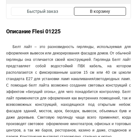
Быстрый заказ
В корзину
Описание Flesi 01225
Белт лайт – это разновидность гирлянды, используемая для
оформления вывесок или декорирования фасадов домов. От обычной
гирлянды она отличается своей конструкцией. Гирлянда Белт лайт
представляет собой водостойкий ПВХ кабель, на котором
располагаются с фиксированным шагом 15 см или 40 см цоколи
стандарта E27 для установки ламп накаливания/светодиодных ламп.
С помощью белт лайта возможно создание световых конструкций с
эффектом «бегущий огонь», для чего понадобится контроллер. Белт
лайт применяется для оформления как внутренних помещений, так и
всевозможных конструкций, находящихся под открытым небом:
фасадов зданий, мостов, арок, беседок, вывесок, объемных букв и
даже деревьев. Световую гирлянду чаще всего применяют, когда
производят световое оформление кинотеатров, офисных и торговых
центров, а так же баров, ресторанов, казино и даже, стадионов и
парков. Конструкция выглядит старомодно, стильно и уютно.