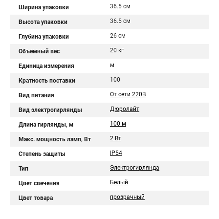
36.5 см
Ширина упаковки
36.5 см
Высота упаковки
26 см
Глубина упаковки
20 кг
Объемный вес
м
Единица измерения
100
Кратность поставки
От сети 220В
Вид питания
Дюролайт
Вид электрогирлянды
100 м
Длина гирлянды, м
2 Вт
Макс. мощность ламп, Вт
IP54
Степень защиты
Электрогирлянда
Тип
Белый
Цвет свечения
прозрачный
Цвет товара