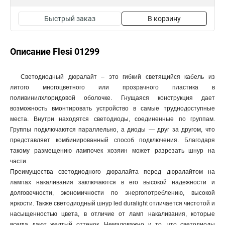
Быстрый заказ
В корзину
Описание Flesi 01299
Светодиодный дюралайт – это гибкий светящийся кабель из
литого многоцветного или прозрачного пластика в
поливинилхлоридовой оболочке. Гнущаяся конструкция дает
возможность вмонтировать устройство в самые труднодоступные
места. Внутри находятся светодиоды, соединенные по группам.
Группы подключаются параллельно, а диоды — друг за другом, что
представляет комбинированный способ подключения. Благодаря
такому размещению лампочек хозяин может разрезать шнур на
части.
Преимущества светодиодного дюралайта перед дюралайтом на
лампах накаливания заключаются в его высокой надежности и
долговечности, экономичности по энергопотреблению, высокой
яркости. Также светодиодный шнур led duralight отличается чистотой и
насыщенностью цвета, в отличие от ламп накаливания, которые
всегда дают желтый оттенок. Немаловажно и то, что светодиоды