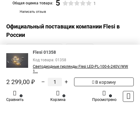
5
Общая оценка товара:
1
Написать отзыв
Официальный поставщик компании
Flesi
в
России
Flesi 01358
Код товара: 01358
Светодиодные гирлянды Flesi LED-PL-100-6-240V/WW
1...
2 299,00 ₽
–
+
В корзину
0
0
1
Сравнить
Корзина
Просмотрено
Каталог
Оплата
Доставка
Контакты
Войти