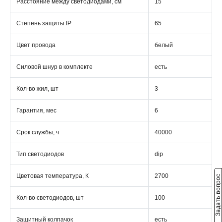
Расстояние между светодиодами, см
15
Степень защиты IP
65
Цвет провода
белый
Силовой шнур в комплекте
есть
Кол-во жил, шт
3
Гарантия, мес
6
Срок службы, ч
40000
Тип светодиодов
dip
Цветовая температура, К
2700
Задать вопрос
Кол-во светодиодов, шт
100
Защитный колпачок
есть