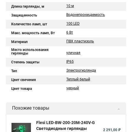
10 м
Длина гирлянды, м
Водонепроницаемость
Защищенность
100 LED
Количество ламп, шт
6 Вт
Макс. мощность ламп, Вт
ПВХ пластизоль
Материал
Место использования
уличная
гирлянды
IP65
Степень защиты
Электрогирлянда
Тип
Теплый белый
Цвет свечения
черный
Цвет товара
Похожие товары
Flesi LED-BW-200-20M-240V-G
Светодиодные гирлянды
2 291,00 ₽