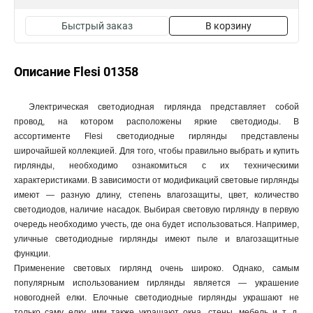
Быстрый заказ
В корзину
Описание Flesi 01358
Электрическая светодиодная гирлянда представляет собой
провод, на котором расположены яркие светодиоды. В
ассортименте Flesi светодиодные гирлянды представлены
широчайшей коллекцией. Для того, чтобы правильно выбрать и купить
гирлянды, необходимо ознакомиться с их техническими
характеристиками. В зависимости от модификаций световые гирлянды
имеют — разную длину, степень влагозащиты, цвет, количество
светодиодов, наличие насадок. Выбирая световую гирлянду в первую
очередь необходимо учесть, где она будет использоваться. Например,
уличные светодиодные гирлянды имеют пыле и влагозащитные
функции.
Применение световых гирлянд очень широко. Однако, самым
популярным использованием гирлянды является — украшение
новогодней елки. Елочные светодиодные гирлянды украшают не
только саму елку, ими также украшают окна, стены, мебель и т. д.