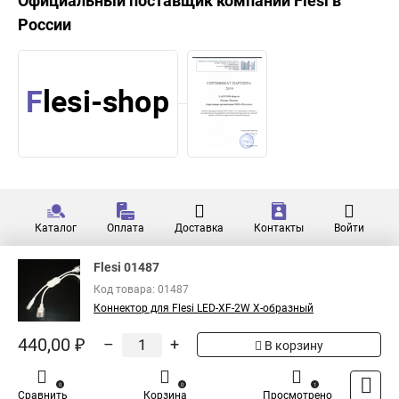
Официальный поставщик компании
Flesi
в
России
Каталог
Оплата
Доставка
Контакты
Войти
Flesi 01487
Код товара: 01487
Коннектор для Flesi LED-XF-2W X-образный
440,00 ₽
–
+
В корзину
0
0
1
Сравнить
Корзина
Просмотрено